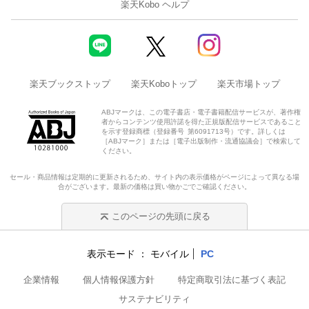
楽天Kobo ヘルプ
楽天ブックストップ
楽天Koboトップ
楽天市場トップ
ABJマークは、この電子書店・電子書籍配信サービスが、著作権
者からコンテンツ使用許諾を得た正規版配信サービスであること
を示す登録商標（登録番号 第6091713号）です。詳しくは
［ABJマーク］または［電子出版制作・流通協議会］で検索して
ください。
セール・商品情報は定期的に更新されるため、サイト内の表示価格がページによって異なる場
合がございます。最新の価格は買い物かごでご確認ください。
このページの先頭に戻る
表示モード
モバイル
PC
企業情報
個人情報保護方針
特定商取引法に基づく表記
サステナビリティ