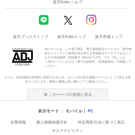
楽天Kobo ヘルプ
楽天ブックストップ
楽天Koboトップ
楽天市場トップ
ABJマークは、この電子書店・電子書籍配信サービスが、著作権
者からコンテンツ使用許諾を得た正規版配信サービスであること
を示す登録商標（登録番号 第6091713号）です。詳しくは
［ABJマーク］または［電子出版制作・流通協議会］で検索して
ください。
セール・商品情報は定期的に更新されるため、サイト内の表示価格がページによって異なる場
合がございます。最新の価格は買い物かごでご確認ください。
このページの先頭に戻る
表示モード
モバイル
PC
企業情報
個人情報保護方針
特定商取引法に基づく表記
サステナビリティ