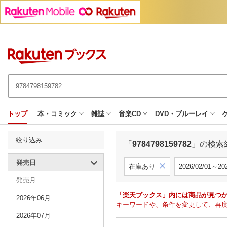
トップ
本・コミック
雑誌
音楽CD
DVD・ブルーレイ
絞り込み
「
9784798159782
」の検索
発売日
在庫あり
2026/02/01～202
発売月
「楽天ブックス」内には商品が見つ
2026年06月
キーワードや、条件を変更して、再
2026年07月