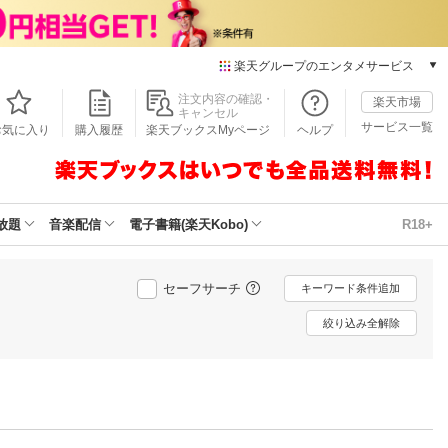
楽天グループのエンタメサービス
本/ゲーム/CD/DVD
注文内容の確認・
楽天市場
キャンセル
楽天ブックス
サービス一覧
お気に入り
購入履歴
楽天ブックスMyページ
ヘルプ
電子書籍
楽天Kobo
雑誌読み放題
楽天マガジン
放題
音楽配信
電子書籍(楽天Kobo)
R18+
音楽配信
楽天ミュージック
動画配信
セーフサーチ
キーワード条件追加
楽天TV
絞り込み全解除
動画配信ガイド
Rakuten PLAY
無料テレビ
Rチャンネル
チケット