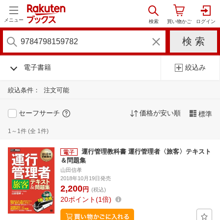
メニュー
電子書籍
絞込み
絞込条件：
注文可能
セーフサーチ
価格が安い順
標準
1～1件 (全 1件)
運行管理教科書 運行管理者〈旅客〉テキスト
＆問題集
山田信孝
2018年10月19日発売
2,200
円
(税込)
20
ポイント
1倍