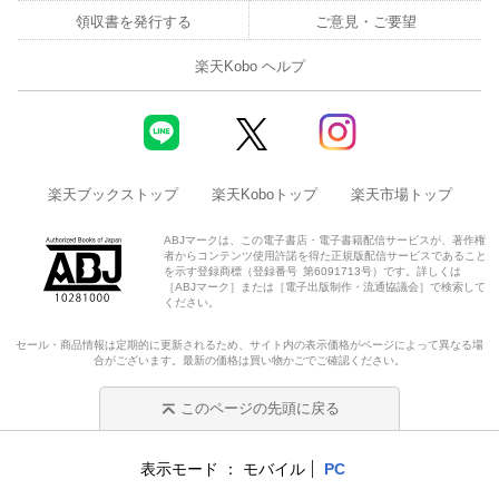
領収書を発行する
ご意見・ご要望
楽天Kobo ヘルプ
楽天ブックストップ
楽天Koboトップ
楽天市場トップ
ABJマークは、この電子書店・電子書籍配信サービスが、著作権
者からコンテンツ使用許諾を得た正規版配信サービスであること
を示す登録商標（登録番号 第6091713号）です。詳しくは
［ABJマーク］または［電子出版制作・流通協議会］で検索して
ください。
セール・商品情報は定期的に更新されるため、サイト内の表示価格がページによって異なる場
合がございます。最新の価格は買い物かごでご確認ください。
このページの先頭に戻る
表示モード
モバイル
PC