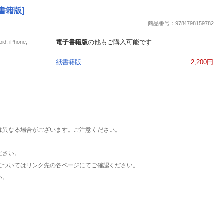
楽天チケット
書籍版]
エンタメニュース
商品番号：9784798159782
推し楽
電子書籍版
の他もご購入可能です
iPhone,
紙書籍版
2,200円
は異なる場合がございます。ご注意ください。
ださい。
についてはリンク先の各ページにてご確認ください。
い。