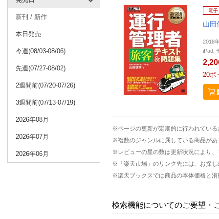
電子
新刊 / 新作
山田
本日発売
2018
今週(08/03-08/06)
iPa
2,2
先週(07/27-08/02)
20
ポ
2週間前(07/20-07/26)
3週間前(07/13-07/19)
2026年08月
※ページの更新が定期的に行われている
2026年07月
※複数のジャンルに属している商品があ
※レビューの星の数は更新状況により、
2026年06月
※「楽天市場」のリンク先には、お探し
※楽天ブックスでは商品の本体価格と消
検索機能についてのご要望・