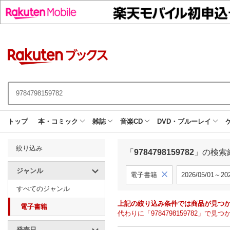
トップ
本・コミック
雑誌
音楽CD
DVD・ブルーレイ
絞り込み
「
9784798159782
」の検索
ジャンル
電子書籍
2026/05/01～202
すべてのジャンル
上記の絞り込み条件では商品が見つ
電子書籍
代わりに「9784798159782」
発売日