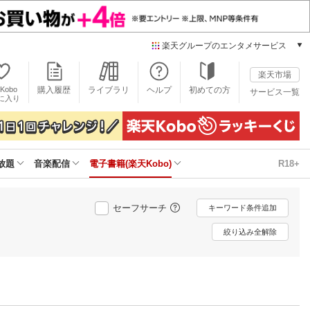
楽天グループのエンタメサービス
電子書籍
楽天市場
楽天Kobo
Kobo
購入履歴
ライブラリ
ヘルプ
初めての方
サービス一覧
本/ゲーム/CD/DVD
に入り
楽天ブックス
雑誌読み放題
楽天マガジン
放題
音楽配信
電子書籍(楽天Kobo)
R18+
音楽配信
楽天ミュージック
動画配信
セーフサーチ
キーワード条件追加
楽天TV
動画配信ガイド
絞り込み全解除
Rakuten PLAY
無料テレビ
Rチャンネル
チケット