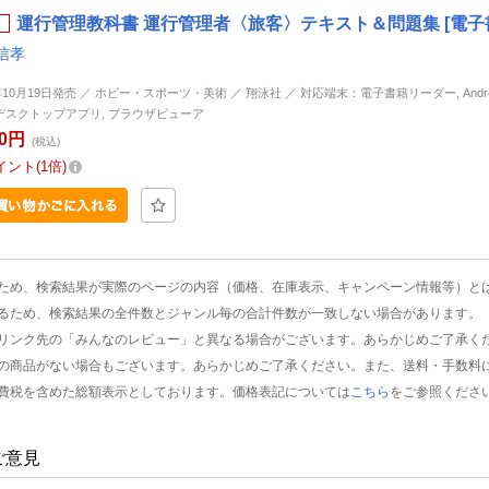
運行管理教科書 運行管理者〈旅客〉テキスト＆問題集 [電子
信孝
年10月19日発売 ／ ホビー・スポーツ・美術 ／ 翔泳社 ／ 対応端末：電子書籍リーダー, Android, 
d, デスクトップアプリ, ブラウザビューア
00円
(税込)
イント
1倍
ため、検索結果が実際のページの内容（価格、在庫表示、キャンペーン情報等）と
るため、検索結果の全件数とジャンル毎の合計件数が一致しない場合があります。
リンク先の「みんなのレビュー」と異なる場合がございます。あらかじめご了承く
の商品がない場合もございます。あらかじめご了承ください。また、送料・手数料
費税を含めた総額表示としております。価格表記については
こちら
をご参照くださ
ご意見