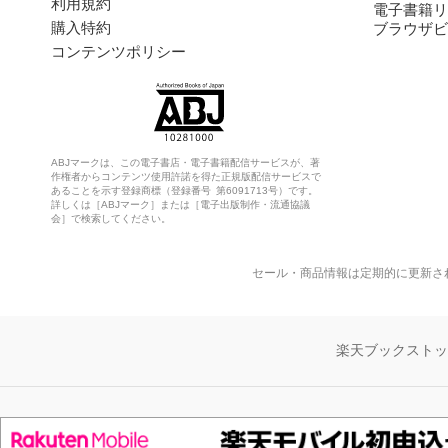
利用規約
電子書籍リ
購入特約
ブラウザビ
コンテンツポリシー
ABJマークは、この電子書店・電子書籍配信サービスが、著
作権者からコンテンツ使用許諾を得た正規版配信サービスで
あることを示す登録商標（登録番号 第6091713号）です。
詳しくは［ABJマーク］または［電子出版制作・流通協議
会］で検索してください。
セール・商品情報は定期的に更新さ
楽天ブックスト