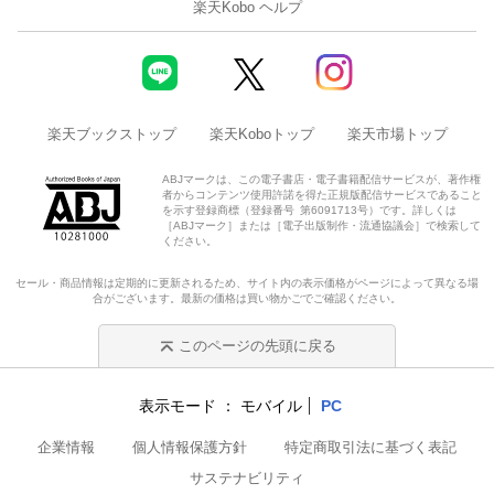
楽天Kobo ヘルプ
楽天ブックストップ
楽天Koboトップ
楽天市場トップ
ABJマークは、この電子書店・電子書籍配信サービスが、著作権
者からコンテンツ使用許諾を得た正規版配信サービスであること
を示す登録商標（登録番号 第6091713号）です。詳しくは
［ABJマーク］または［電子出版制作・流通協議会］で検索して
ください。
セール・商品情報は定期的に更新されるため、サイト内の表示価格がページによって異なる場
合がございます。最新の価格は買い物かごでご確認ください。
このページの先頭に戻る
表示モード
モバイル
PC
企業情報
個人情報保護方針
特定商取引法に基づく表記
サステナビリティ