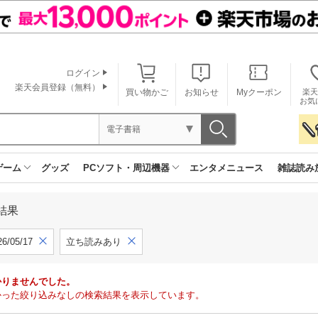
ログイン
楽天会員登録（無料）
買い物かご
お知らせ
Myクーポン
楽天
お気
電子書籍
ゲーム
グッズ
PCソフト・周辺機器
エンタメニュース
雑誌読み
結果
6/05/17
立ち読みあり
かりませんでした。
で見つかった絞り込みなしの検索結果を表示しています。