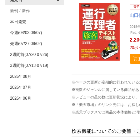
電子
新刊 / 新作
山田
本日発売
2018
今週(08/03-08/07)
iPa
2,2
先週(07/27-08/02)
20
ポ
2週間前(07/20-07/26)
3週間前(07/13-07/19)
2026年08月
※ページの更新が定期的に行われている
2026年07月
※複数のジャンルに属している商品があ
※レビューの星の数は更新状況により、
2026年06月
※「楽天市場」のリンク先には、お探し
※楽天ブックスでは商品の本体価格と消
検索機能についてのご要望・