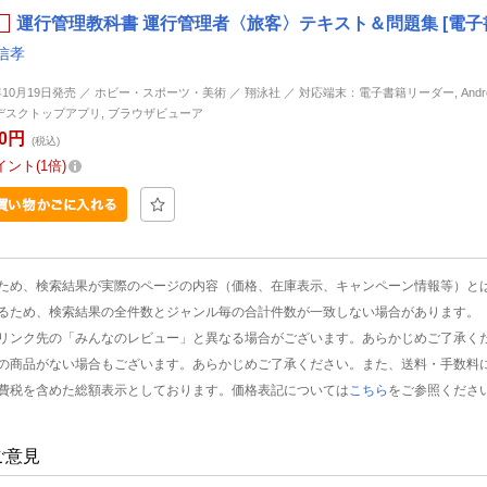
運行管理教科書 運行管理者〈旅客〉テキスト＆問題集 [電子
信孝
年10月19日発売 ／ ホビー・スポーツ・美術 ／ 翔泳社 ／ 対応端末：電子書籍リーダー, Android, 
d, デスクトップアプリ, ブラウザビューア
00円
(税込)
イント
1倍
ため、検索結果が実際のページの内容（価格、在庫表示、キャンペーン情報等）と
るため、検索結果の全件数とジャンル毎の合計件数が一致しない場合があります。
リンク先の「みんなのレビュー」と異なる場合がございます。あらかじめご了承く
の商品がない場合もございます。あらかじめご了承ください。また、送料・手数料
費税を含めた総額表示としております。価格表記については
こちら
をご参照くださ
ご意見