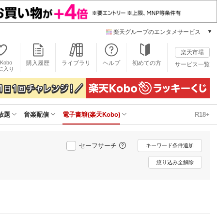
楽天グループのエンタメサービス
電子書籍
楽天市場
楽天Kobo
Kobo
購入履歴
ライブラリ
ヘルプ
初めての方
サービス一覧
本/ゲーム/CD/DVD
に入り
楽天ブックス
雑誌読み放題
楽天マガジン
放題
音楽配信
電子書籍(楽天Kobo)
R18+
音楽配信
楽天ミュージック
動画配信
セーフサーチ
キーワード条件追加
楽天TV
動画配信ガイド
絞り込み全解除
Rakuten PLAY
無料テレビ
Rチャンネル
チケット