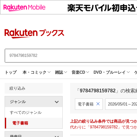
トップ
本・コミック
雑誌
音楽CD
DVD・ブルーレイ
絞り込み
「
9784798159782
」の検索
ジャンル
電子書籍
2026/05/01～202
すべてのジャンル
上記の絞り込み条件では商品が見つ
電子書籍
代わりに「9784798159782」
発売日