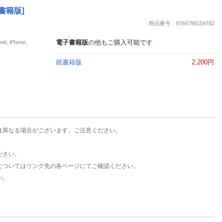
楽天チケット
書籍版]
エンタメニュース
商品番号：9784798159782
推し楽
電子書籍版
の他もご購入可能です
iPhone,
紙書籍版
2,200円
は異なる場合がございます。ご注意ください。
ださい。
についてはリンク先の各ページにてご確認ください。
い。