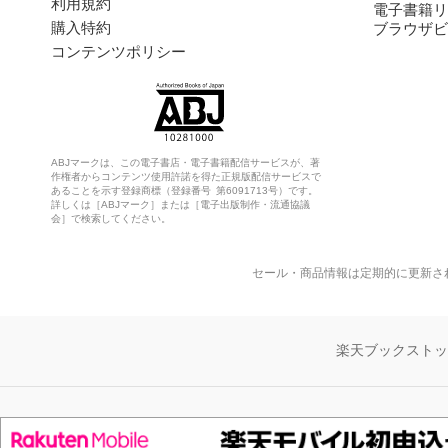
利用規約
電子書籍リ
購入特約
ブラウザビ
コンテンツポリシー
ABJマークは、この電子書店・電子書籍配信サービスが、著
作権者からコンテンツ使用許諾を得た正規版配信サービスで
あることを示す登録商標（登録番号 第6091713号）です。
詳しくは［ABJマーク］または［電子出版制作・流通協議
会］で検索してください。
セール・商品情報は定期的に更新さ
楽天ブックスト