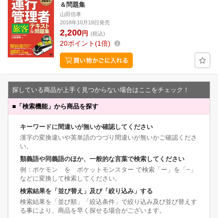
＆問題集
山田信孝
2018年10月19日発売
2,200
円
(税込)
20
ポイント
1倍
探している商品が上手く見つからない場合はここをチェック！
■
「検索機能」から商品を探す
キーワードに間違いが無いか確認してください
漢字の変換違いや英単語のつづり間違いが無いかご確認くださ
い。
類義語や同義語のほか、一般的な言葉で検索してください
例：ポケモン を ポケットモンスター で検索「ー」を「−」
などに変換して検索してください。
検索結果を「並び替え」及び「絞り込み」する
検索結果を「並び順」「絞込条件」で絞り込み及び並び替えす
る事により、商品を早く探せる場合がございます。