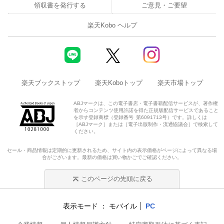
領収書を発行する
ご意見・ご要望
楽天Kobo ヘルプ
楽天ブックストップ
楽天Koboトップ
楽天市場トップ
ABJマークは、この電子書店・電子書籍配信サービスが、著作権
者からコンテンツ使用許諾を得た正規版配信サービスであること
を示す登録商標（登録番号 第6091713号）です。詳しくは
［ABJマーク］または［電子出版制作・流通協議会］で検索して
ください。
セール・商品情報は定期的に更新されるため、サイト内の表示価格がページによって異なる場
合がございます。最新の価格は買い物かごでご確認ください。
このページの先頭に戻る
表示モード
モバイル
PC