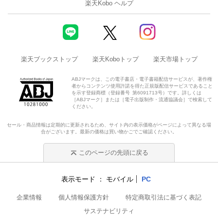
楽天Kobo ヘルプ
楽天ブックストップ
楽天Koboトップ
楽天市場トップ
ABJマークは、この電子書店・電子書籍配信サービスが、著作権
者からコンテンツ使用許諾を得た正規版配信サービスであること
を示す登録商標（登録番号 第6091713号）です。詳しくは
［ABJマーク］または［電子出版制作・流通協議会］で検索して
ください。
セール・商品情報は定期的に更新されるため、サイト内の表示価格がページによって異なる場
合がございます。最新の価格は買い物かごでご確認ください。
このページの先頭に戻る
表示モード
モバイル
PC
企業情報
個人情報保護方針
特定商取引法に基づく表記
サステナビリティ