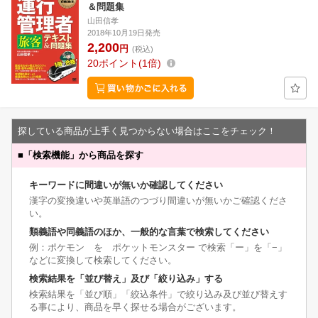
＆問題集
山田信孝
2018年10月19日発売
2,200
円
(税込)
20
ポイント
1倍
探している商品が上手く見つからない場合はここをチェック！
■
「検索機能」から商品を探す
キーワードに間違いが無いか確認してください
漢字の変換違いや英単語のつづり間違いが無いかご確認くださ
い。
類義語や同義語のほか、一般的な言葉で検索してください
例：ポケモン を ポケットモンスター で検索「ー」を「−」
などに変換して検索してください。
検索結果を「並び替え」及び「絞り込み」する
検索結果を「並び順」「絞込条件」で絞り込み及び並び替えす
る事により、商品を早く探せる場合がございます。