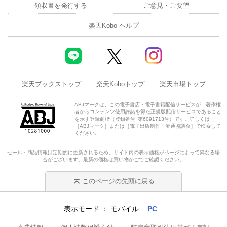
領収書を発行する
ご意見・ご要望
楽天Kobo ヘルプ
楽天ブックストップ
楽天Koboトップ
楽天市場トップ
ABJマークは、この電子書店・電子書籍配信サービスが、著作権
者からコンテンツ使用許諾を得た正規版配信サービスであること
を示す登録商標（登録番号 第6091713号）です。詳しくは
［ABJマーク］または［電子出版制作・流通協議会］で検索して
ください。
セール・商品情報は定期的に更新されるため、サイト内の表示価格がページによって異なる場
合がございます。最新の価格は買い物かごでご確認ください。
このページの先頭に戻る
表示モード
モバイル
PC