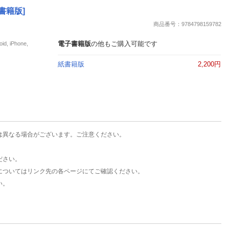
楽天チケット
書籍版]
エンタメニュース
商品番号：9784798159782
推し楽
電子書籍版
の他もご購入可能です
iPhone,
紙書籍版
2,200円
は異なる場合がございます。ご注意ください。
ださい。
についてはリンク先の各ページにてご確認ください。
い。