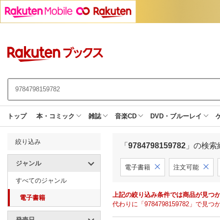
トップ
本・コミック
雑誌
音楽CD
DVD・ブルーレイ
絞り込み
「
9784798159782
」の検索
ジャンル
電子書籍
注文可能
すべてのジャンル
上記の絞り込み条件では商品が見つ
電子書籍
代わりに「9784798159782」
発売日