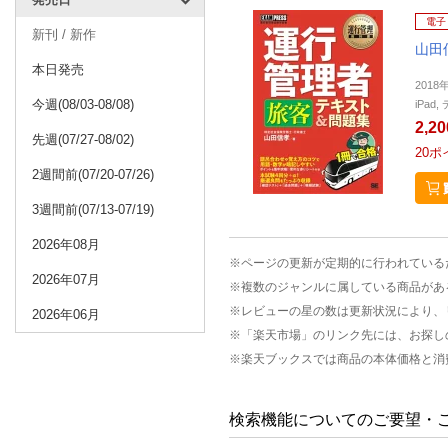
電子
新刊 / 新作
山田
本日発売
2018
今週(08/03-08/08)
iPa
2,2
先週(07/27-08/02)
20
ポ
2週間前(07/20-07/26)
3週間前(07/13-07/19)
2026年08月
※ページの更新が定期的に行われている
2026年07月
※複数のジャンルに属している商品があ
※レビューの星の数は更新状況により、
2026年06月
※「楽天市場」のリンク先には、お探し
※楽天ブックスでは商品の本体価格と消
検索機能についてのご要望・