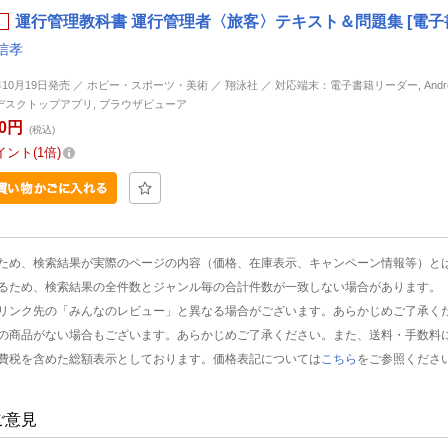
運行管理教科書 運行管理者〈旅客〉テキスト＆問題集 [電子
信孝
年10月19日発売 ／ ホビー・スポーツ・美術 ／ 翔泳社 ／ 対応端末：電子書籍リーダー, Android, 
d, デスクトップアプリ, ブラウザビューア
00円
(税込)
イント
1倍
ため、検索結果が実際のページの内容（価格、在庫表示、キャンペーン情報等）と
るため、検索結果の全件数とジャンル毎の合計件数が一致しない場合があります。
リンク先の「みんなのレビュー」と異なる場合がございます。あらかじめご了承く
の商品がない場合もございます。あらかじめご了承ください。また、送料・手数料
費税を含めた総額表示としております。価格表記については
こちら
をご参照くださ
ご意見