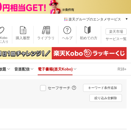
楽天グループのエンタメサービス
電子書籍
楽天市場
楽天Kobo
Kobo
購入履歴
ライブラリ
ヘルプ
初めての方
サービス一覧
本/ゲーム/CD/DVD
に入り
楽天ブックス
雑誌読み放題
楽天マガジン
放題
音楽配信
電子書籍(楽天Kobo)
R18+
音楽配信
楽天ミュージック
動画配信
セーフサーチ
キーワード条件追加
楽天TV
動画配信ガイド
絞り込み全解除
Rakuten PLAY
無料テレビ
Rチャンネル
チケット