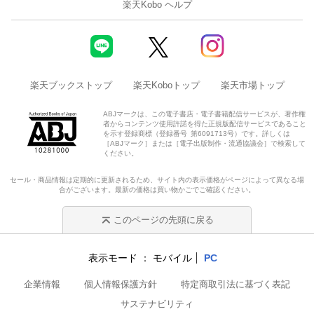
楽天Kobo ヘルプ
楽天ブックストップ
楽天Koboトップ
楽天市場トップ
ABJマークは、この電子書店・電子書籍配信サービスが、著作権
者からコンテンツ使用許諾を得た正規版配信サービスであること
を示す登録商標（登録番号 第6091713号）です。詳しくは
［ABJマーク］または［電子出版制作・流通協議会］で検索して
ください。
セール・商品情報は定期的に更新されるため、サイト内の表示価格がページによって異なる場
合がございます。最新の価格は買い物かごでご確認ください。
このページの先頭に戻る
表示モード
モバイル
PC
企業情報
個人情報保護方針
特定商取引法に基づく表記
サステナビリティ