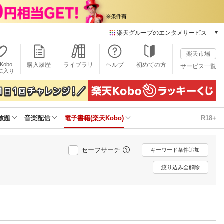
楽天グループのエンタメサービス
電子書籍
楽天市場
楽天Kobo
Kobo
購入履歴
ライブラリ
ヘルプ
初めての方
サービス一覧
本/ゲーム/CD/DVD
に入り
楽天ブックス
雑誌読み放題
楽天マガジン
放題
音楽配信
電子書籍(楽天Kobo)
R18+
音楽配信
楽天ミュージック
動画配信
セーフサーチ
キーワード条件追加
楽天TV
動画配信ガイド
絞り込み全解除
Rakuten PLAY
無料テレビ
Rチャンネル
チケット