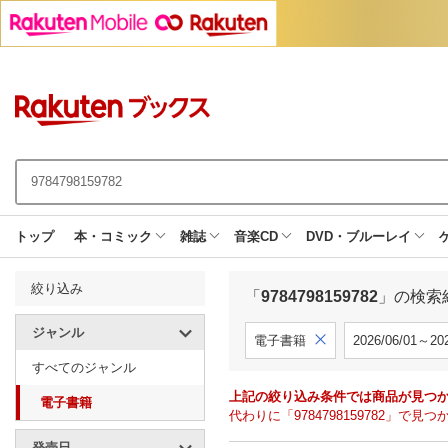
トップ
本・コミック
雑誌
音楽CD
DVD・ブルーレイ
絞り込み
「
9784798159782
」の検索
ジャンル
電子書籍
2026/06/01～202
すべてのジャンル
上記の絞り込み条件では商品が見つ
電子書籍
代わりに「9784798159782」
発売日