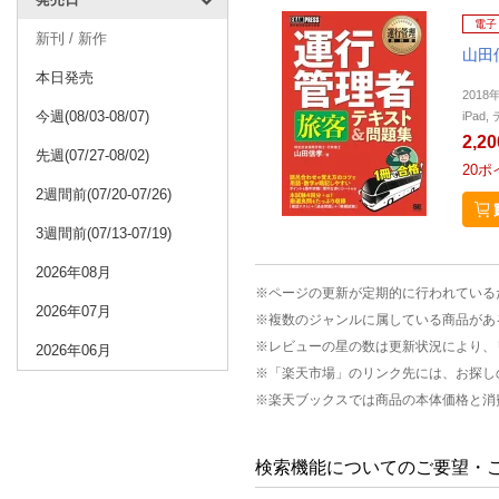
電子
新刊 / 新作
山田
本日発売
2018
今週(08/03-08/07)
iPa
2,2
先週(07/27-08/02)
20
ポ
2週間前(07/20-07/26)
3週間前(07/13-07/19)
2026年08月
※ページの更新が定期的に行われている
2026年07月
※複数のジャンルに属している商品があ
※レビューの星の数は更新状況により、
2026年06月
※「楽天市場」のリンク先には、お探し
※楽天ブックスでは商品の本体価格と消
検索機能についてのご要望・