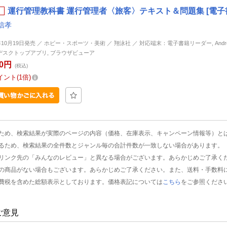
運行管理教科書 運行管理者〈旅客〉テキスト＆問題集 [電子
信孝
年10月19日発売 ／ ホビー・スポーツ・美術 ／ 翔泳社 ／ 対応端末：電子書籍リーダー, Android, 
d, デスクトップアプリ, ブラウザビューア
00円
(税込)
イント
1倍
ため、検索結果が実際のページの内容（価格、在庫表示、キャンペーン情報等）と
るため、検索結果の全件数とジャンル毎の合計件数が一致しない場合があります。
リンク先の「みんなのレビュー」と異なる場合がございます。あらかじめご了承く
の商品がない場合もございます。あらかじめご了承ください。また、送料・手数料
費税を含めた総額表示としております。価格表記については
こちら
をご参照くださ
ご意見