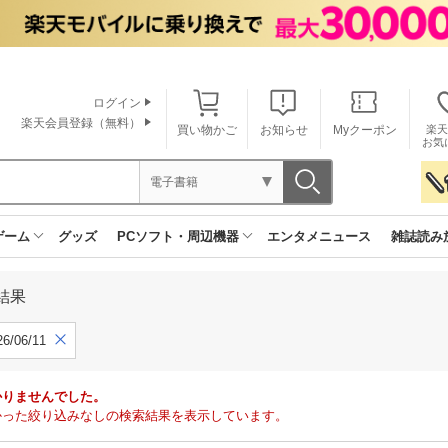
ログイン
楽天会員登録（無料）
買い物かご
お知らせ
Myクーポン
楽天
お気
電子書籍
ゲーム
グッズ
PCソフト・周辺機器
エンタメニュース
雑誌読み
結果
6/06/11
かりませんでした。
で見つかった絞り込みなしの検索結果を表示しています。