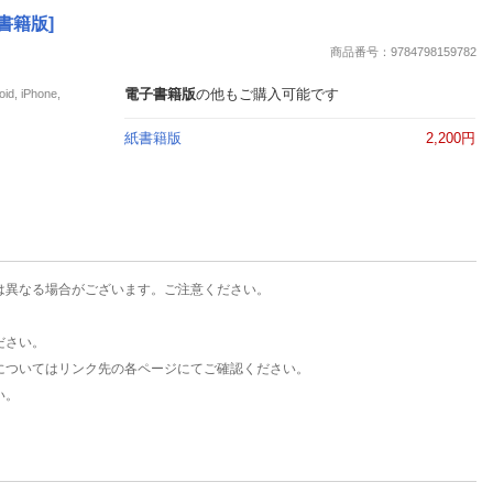
楽天チケット
書籍版]
エンタメニュース
商品番号：9784798159782
推し楽
電子書籍版
の他もご購入可能です
iPhone,
紙書籍版
2,200円
は異なる場合がございます。ご注意ください。
ださい。
についてはリンク先の各ページにてご確認ください。
い。