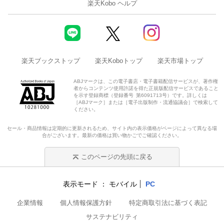
楽天Kobo ヘルプ
楽天ブックストップ
楽天Koboトップ
楽天市場トップ
ABJマークは、この電子書店・電子書籍配信サービスが、著作権
者からコンテンツ使用許諾を得た正規版配信サービスであること
を示す登録商標（登録番号 第6091713号）です。詳しくは
［ABJマーク］または［電子出版制作・流通協議会］で検索して
ください。
セール・商品情報は定期的に更新されるため、サイト内の表示価格がページによって異なる場
合がございます。最新の価格は買い物かごでご確認ください。
このページの先頭に戻る
表示モード
モバイル
PC
企業情報
個人情報保護方針
特定商取引法に基づく表記
サステナビリティ