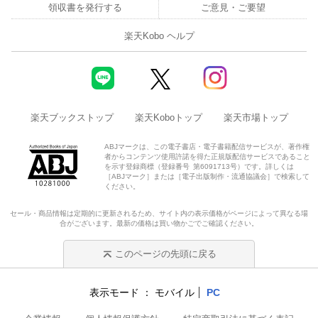
領収書を発行する
ご意見・ご要望
楽天Kobo ヘルプ
楽天ブックストップ
楽天Koboトップ
楽天市場トップ
ABJマークは、この電子書店・電子書籍配信サービスが、著作権
者からコンテンツ使用許諾を得た正規版配信サービスであること
を示す登録商標（登録番号 第6091713号）です。詳しくは
［ABJマーク］または［電子出版制作・流通協議会］で検索して
ください。
セール・商品情報は定期的に更新されるため、サイト内の表示価格がページによって異なる場
合がございます。最新の価格は買い物かごでご確認ください。
このページの先頭に戻る
表示モード
モバイル
PC