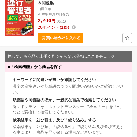
＆問題集
山田信孝
2018年10月19日発売
2,200
円
(税込)
20
ポイント
1倍
探している商品が上手く見つからない場合はここをチェック！
■
「検索機能」から商品を探す
キーワードに間違いが無いか確認してください
漢字の変換違いや英単語のつづり間違いが無いかご確認くださ
い。
類義語や同義語のほか、一般的な言葉で検索してください
例：ポケモン を ポケットモンスター で検索「ー」を「−」
などに変換して検索してください。
検索結果を「並び替え」及び「絞り込み」する
検索結果を「並び順」「絞込条件」で絞り込み及び並び替えす
る事により、商品を早く探せる場合がございます。