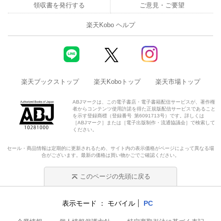
領収書を発行する
ご意見・ご要望
楽天Kobo ヘルプ
楽天ブックストップ
楽天Koboトップ
楽天市場トップ
ABJマークは、この電子書店・電子書籍配信サービスが、著作権
者からコンテンツ使用許諾を得た正規版配信サービスであること
を示す登録商標（登録番号 第6091713号）です。詳しくは
［ABJマーク］または［電子出版制作・流通協議会］で検索して
ください。
セール・商品情報は定期的に更新されるため、サイト内の表示価格がページによって異なる場
合がございます。最新の価格は買い物かごでご確認ください。
このページの先頭に戻る
表示モード
モバイル
PC