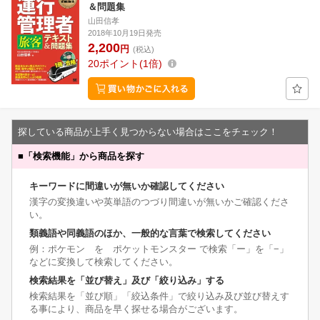
＆問題集
山田信孝
2018年10月19日発売
2,200
円
(税込)
20
ポイント
1倍
探している商品が上手く見つからない場合はここをチェック！
■
「検索機能」から商品を探す
キーワードに間違いが無いか確認してください
漢字の変換違いや英単語のつづり間違いが無いかご確認くださ
い。
類義語や同義語のほか、一般的な言葉で検索してください
例：ポケモン を ポケットモンスター で検索「ー」を「−」
などに変換して検索してください。
検索結果を「並び替え」及び「絞り込み」する
検索結果を「並び順」「絞込条件」で絞り込み及び並び替えす
る事により、商品を早く探せる場合がございます。