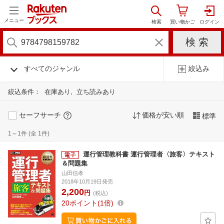
メニュー
すべてのジャンル
絞込み
絞込条件：
在庫あり
立ち読みあり
セーフサーチ
価格が安い順
標準
1～1件 (全 1件)
運行管理教科書 運行管理者〈旅客〉テキスト
＆問題集
山田信孝
2018年10月19日発売
2,200
円
(税込)
20
ポイント
1倍