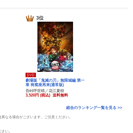
楽天チケット
エンタメニュース
推し楽
3位
劇場版「鬼滅の刃」無限城編 第一
章 猗窩座再来(通常版)
吾峠呼世晴／花江夏樹
3,520円 (税込) 送料無料
総合のランキング一覧を見る >>
は異なる場合がございます。ご注意ください。
ださい。