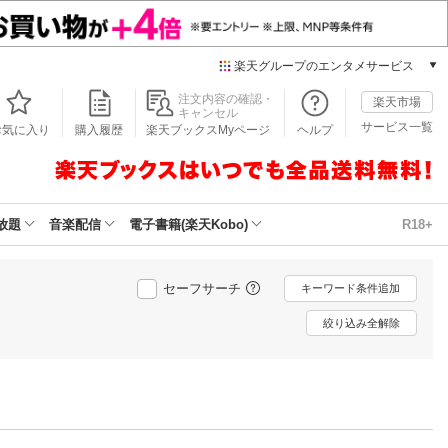
楽天グループのエンタメサービス
本/ゲーム/CD/DVD
注文内容の確認・
楽天市場
キャンセル
楽天ブックス
サービス一覧
お気に入り
購入履歴
楽天ブックスMyページ
ヘルプ
電子書籍
楽天Kobo
雑誌読み放題
楽天マガジン
放題
音楽配信
電子書籍(楽天Kobo)
R18+
音楽配信
楽天ミュージック
動画配信
セーフサーチ
キーワード条件追加
楽天TV
絞り込み全解除
動画配信ガイド
Rakuten PLAY
無料テレビ
Rチャンネル
チケット