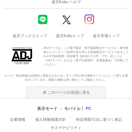
楽天Kobo ヘルプ
楽天ブックストップ
楽天Koboトップ
楽天市場トップ
ABJマークは、この電子書店・電子書籍配信サービスが、著作権
者からコンテンツ使用許諾を得た正規版配信サービスであること
を示す登録商標（登録番号 第6091713号）です。詳しくは
［ABJマーク］または［電子出版制作・流通協議会］で検索して
ください。
セール・商品情報は定期的に更新されるため、サイト内の表示価格がページによって異なる場
合がございます。最新の価格は買い物かごでご確認ください。
このページの先頭に戻る
表示モード
モバイル
PC
企業情報
個人情報保護方針
特定商取引法に基づく表記
サステナビリティ