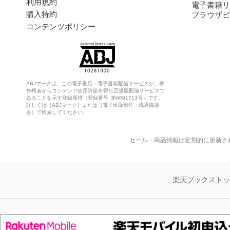
利用規約
電子書籍リ
購入特約
ブラウザビ
コンテンツポリシー
ABJマークは、この電子書店・電子書籍配信サービスが、著
作権者からコンテンツ使用許諾を得た正規版配信サービスで
あることを示す登録商標（登録番号 第6091713号）です。
詳しくは［ABJマーク］または［電子出版制作・流通協議
会］で検索してください。
セール・商品情報は定期的に更新さ
楽天ブックスト