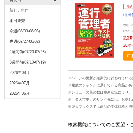
電子
新刊 / 新作
山田
本日発売
2018
今週(08/03-08/06)
iPa
2,2
先週(07/27-08/02)
20
ポ
2週間前(07/20-07/26)
3週間前(07/13-07/19)
2026年08月
※ページの更新が定期的に行われている
2026年07月
※複数のジャンルに属している商品があ
※レビューの星の数は更新状況により、
2026年06月
※「楽天市場」のリンク先には、お探し
※楽天ブックスでは商品の本体価格と消
検索機能についてのご要望・