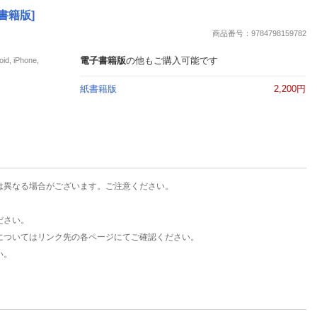
楽天チケット
書籍版]
エンタメニュース
商品番号：9784798159782
推し楽
電子書籍版
の他もご購入可能です
iPhone,
紙書籍版
2,200円
は異なる場合がございます。ご注意ください。
ださい。
についてはリンク先の各ページにてご確認ください。
い。