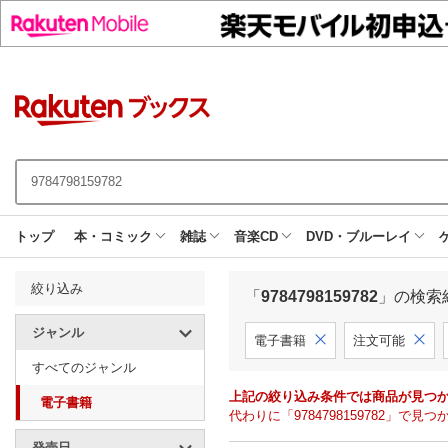
トップ
本・コミック
雑誌
音楽CD
DVD・ブルーレイ
絞り込み
「
9784798159782
」の検索
ジャンル
電子書籍
注文可能
すべてのジャンル
上記の絞り込み条件では商品が見つ
電子書籍
代わりに「9784798159782」
発売日