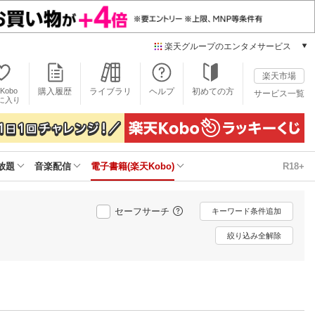
楽天グループのエンタメサービス
電子書籍
楽天市場
楽天Kobo
Kobo
購入履歴
ライブラリ
ヘルプ
初めての方
サービス一覧
本/ゲーム/CD/DVD
に入り
楽天ブックス
雑誌読み放題
楽天マガジン
放題
音楽配信
電子書籍(楽天Kobo)
R18+
音楽配信
楽天ミュージック
動画配信
セーフサーチ
キーワード条件追加
楽天TV
動画配信ガイド
絞り込み全解除
Rakuten PLAY
無料テレビ
Rチャンネル
チケット