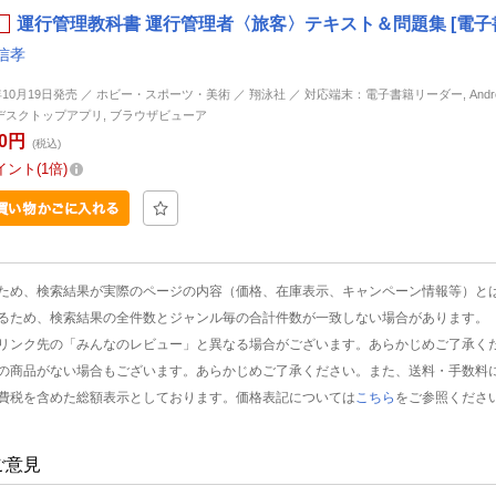
運行管理教科書 運行管理者〈旅客〉テキスト＆問題集 [電子
信孝
年10月19日発売 ／ ホビー・スポーツ・美術 ／ 翔泳社 ／ 対応端末：電子書籍リーダー, Android, 
d, デスクトップアプリ, ブラウザビューア
00円
(税込)
イント
1倍
ため、検索結果が実際のページの内容（価格、在庫表示、キャンペーン情報等）と
るため、検索結果の全件数とジャンル毎の合計件数が一致しない場合があります。
リンク先の「みんなのレビュー」と異なる場合がございます。あらかじめご了承く
の商品がない場合もございます。あらかじめご了承ください。また、送料・手数料
費税を含めた総額表示としております。価格表記については
こちら
をご参照くださ
ご意見