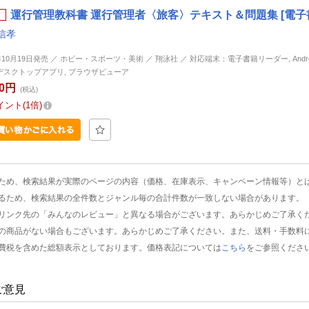
運行管理教科書 運行管理者〈旅客〉テキスト＆問題集 [電子
信孝
年10月19日発売 ／ ホビー・スポーツ・美術 ／ 翔泳社 ／ 対応端末：電子書籍リーダー, Android, 
d, デスクトップアプリ, ブラウザビューア
00円
(税込)
イント
1倍
ため、検索結果が実際のページの内容（価格、在庫表示、キャンペーン情報等）と
るため、検索結果の全件数とジャンル毎の合計件数が一致しない場合があります。
リンク先の「みんなのレビュー」と異なる場合がございます。あらかじめご了承く
の商品がない場合もございます。あらかじめご了承ください。また、送料・手数料
費税を含めた総額表示としております。価格表記については
こちら
をご参照くださ
ご意見