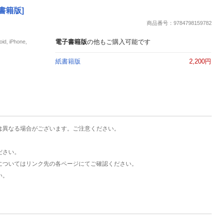
楽天チケット
書籍版]
エンタメニュース
商品番号：9784798159782
推し楽
電子書籍版
の他もご購入可能です
iPhone,
紙書籍版
2,200円
は異なる場合がございます。ご注意ください。
ださい。
についてはリンク先の各ページにてご確認ください。
い。