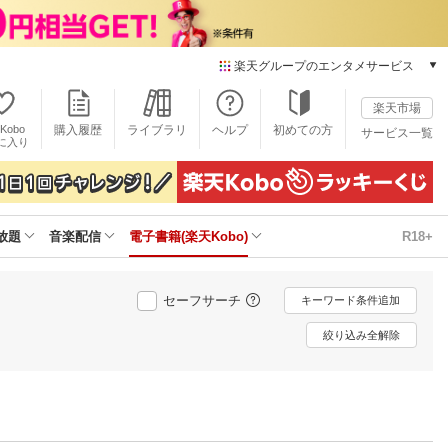
楽天グループのエンタメサービス
電子書籍
楽天市場
楽天Kobo
Kobo
購入履歴
ライブラリ
ヘルプ
初めての方
サービス一覧
本/ゲーム/CD/DVD
に入り
楽天ブックス
雑誌読み放題
楽天マガジン
放題
音楽配信
電子書籍(楽天Kobo)
R18+
音楽配信
楽天ミュージック
動画配信
セーフサーチ
キーワード条件追加
楽天TV
動画配信ガイド
絞り込み全解除
Rakuten PLAY
無料テレビ
Rチャンネル
チケット