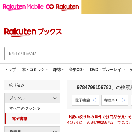
トップ
本・コミック
雑誌
音楽CD
DVD・ブルーレイ
絞り込み
「
9784798159782
」の検索
ジャンル
電子書籍
在庫あり
すべてのジャンル
上記の絞り込み条件では商品が見つ
電子書籍
代わりに「9784798159782」
発売日