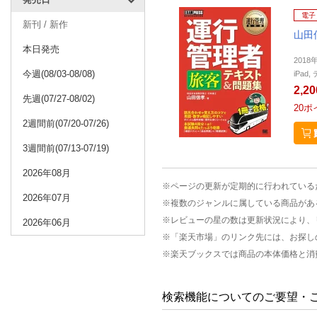
電子
新刊 / 新作
山田
本日発売
2018
今週(08/03-08/08)
iPa
2,2
先週(07/27-08/02)
20
ポ
2週間前(07/20-07/26)
3週間前(07/13-07/19)
2026年08月
※ページの更新が定期的に行われている
2026年07月
※複数のジャンルに属している商品があ
※レビューの星の数は更新状況により、
2026年06月
※「楽天市場」のリンク先には、お探し
※楽天ブックスでは商品の本体価格と消
検索機能についてのご要望・