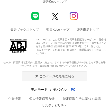
楽天Kobo ヘルプ
楽天ブックストップ
楽天Koboトップ
楽天市場トップ
ABJマークは、この電子書店・電子書籍配信サービスが、著作権
者からコンテンツ使用許諾を得た正規版配信サービスであること
を示す登録商標（登録番号 第6091713号）です。詳しくは
［ABJマーク］または［電子出版制作・流通協議会］で検索して
ください。
セール・商品情報は定期的に更新されるため、サイト内の表示価格がページによって異なる場
合がございます。最新の価格は買い物かごでご確認ください。
このページの先頭に戻る
表示モード
モバイル
PC
企業情報
個人情報保護方針
特定商取引法に基づく表記
サステナビリティ