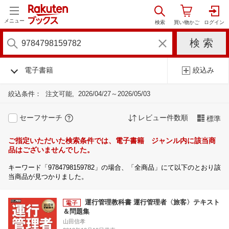
メニュー
電子書籍
絞込み
絞込条件：
注文可能
2026/04/27～2026/05/03
セーフサーチ
レビュー件数順
標準
ご指定いただいた検索条件では、電子書籍 ジャンル内に該当商
品はございませんでした。
キーワード「9784798159782」の場合、「全商品」にて以下のとおり該
当商品が見つかりました。
運行管理教科書 運行管理者〈旅客〉テキスト
＆問題集
山田信孝