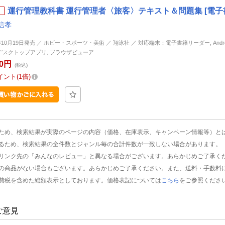
運行管理教科書 運行管理者〈旅客〉テキスト＆問題集 [電子
信孝
年10月19日発売 ／ ホビー・スポーツ・美術 ／ 翔泳社 ／ 対応端末：電子書籍リーダー, Android, 
d, デスクトップアプリ, ブラウザビューア
00円
(税込)
イント
1倍
ため、検索結果が実際のページの内容（価格、在庫表示、キャンペーン情報等）と
るため、検索結果の全件数とジャンル毎の合計件数が一致しない場合があります。
リンク先の「みんなのレビュー」と異なる場合がございます。あらかじめご了承く
の商品がない場合もございます。あらかじめご了承ください。また、送料・手数料
費税を含めた総額表示としております。価格表記については
こちら
をご参照くださ
ご意見