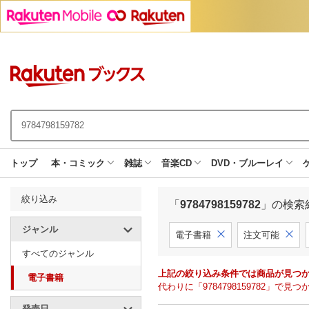
トップ
本・コミック
雑誌
音楽CD
DVD・ブルーレイ
絞り込み
「
9784798159782
」の検索
ジャンル
電子書籍
注文可能
すべてのジャンル
上記の絞り込み条件では商品が見つ
電子書籍
代わりに「9784798159782」
発売日