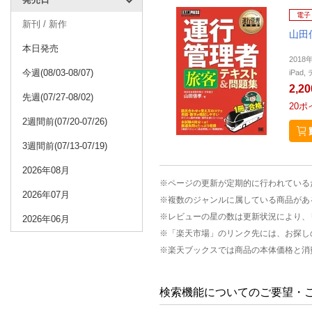
電子
新刊 / 新作
山田
本日発売
2018
今週(08/03-08/07)
iPa
2,2
先週(07/27-08/02)
20
ポ
2週間前(07/20-07/26)
3週間前(07/13-07/19)
2026年08月
※ページの更新が定期的に行われている
2026年07月
※複数のジャンルに属している商品があ
※レビューの星の数は更新状況により、
2026年06月
※「楽天市場」のリンク先には、お探し
※楽天ブックスでは商品の本体価格と消
検索機能についてのご要望・