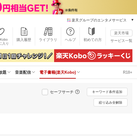
楽天グループのエンタメサービス
電子書籍
楽天市場
楽天Kobo
Kobo
購入履歴
ライブラリ
ヘルプ
初めての方
サービス一覧
本/ゲーム/CD/DVD
に入り
楽天ブックス
雑誌読み放題
楽天マガジン
放題
音楽配信
電子書籍(楽天Kobo)
R18+
音楽配信
楽天ミュージック
動画配信
セーフサーチ
キーワード条件追加
楽天TV
動画配信ガイド
絞り込み全解除
Rakuten PLAY
無料テレビ
Rチャンネル
チケット