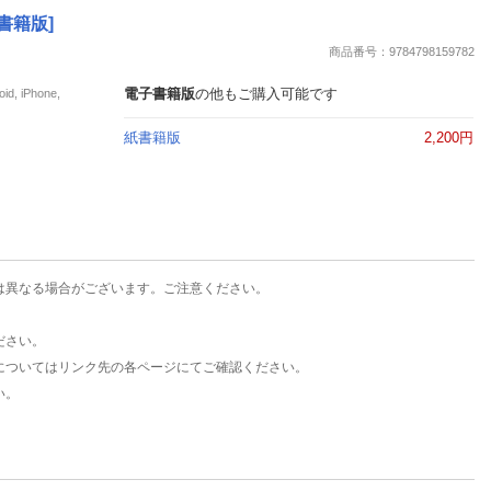
楽天チケット
書籍版]
エンタメニュース
商品番号：9784798159782
推し楽
電子書籍版
の他もご購入可能です
iPhone,
紙書籍版
2,200円
は異なる場合がございます。ご注意ください。
ださい。
についてはリンク先の各ページにてご確認ください。
い。