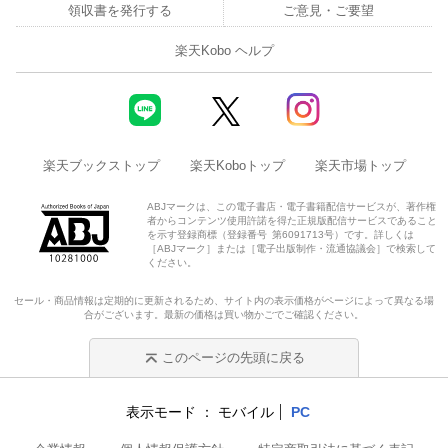
領収書を発行する
ご意見・ご要望
楽天Kobo ヘルプ
楽天ブックストップ
楽天Koboトップ
楽天市場トップ
ABJマークは、この電子書店・電子書籍配信サービスが、著作権
者からコンテンツ使用許諾を得た正規版配信サービスであること
を示す登録商標（登録番号 第6091713号）です。詳しくは
［ABJマーク］または［電子出版制作・流通協議会］で検索して
ください。
セール・商品情報は定期的に更新されるため、サイト内の表示価格がページによって異なる場
合がございます。最新の価格は買い物かごでご確認ください。
このページの先頭に戻る
表示モード
モバイル
PC