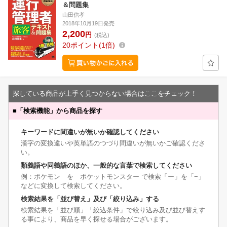
＆問題集
山田信孝
2018年10月19日発売
2,200
円
(税込)
20
ポイント
1倍
探している商品が上手く見つからない場合はここをチェック！
■
「検索機能」から商品を探す
キーワードに間違いが無いか確認してください
漢字の変換違いや英単語のつづり間違いが無いかご確認くださ
い。
類義語や同義語のほか、一般的な言葉で検索してください
例：ポケモン を ポケットモンスター で検索「ー」を「−」
などに変換して検索してください。
検索結果を「並び替え」及び「絞り込み」する
検索結果を「並び順」「絞込条件」で絞り込み及び並び替えす
る事により、商品を早く探せる場合がございます。