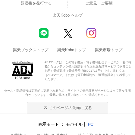
領収書を発行する
ご意見・ご要望
楽天Kobo ヘルプ
楽天ブックストップ
楽天Koboトップ
楽天市場トップ
ABJマークは、この電子書店・電子書籍配信サービスが、著作権
者からコンテンツ使用許諾を得た正規版配信サービスであること
を示す登録商標（登録番号 第6091713号）です。詳しくは
［ABJマーク］または［電子出版制作・流通協議会］で検索して
ください。
セール・商品情報は定期的に更新されるため、サイト内の表示価格がページによって異なる場
合がございます。最新の価格は買い物かごでご確認ください。
このページの先頭に戻る
表示モード
モバイル
PC