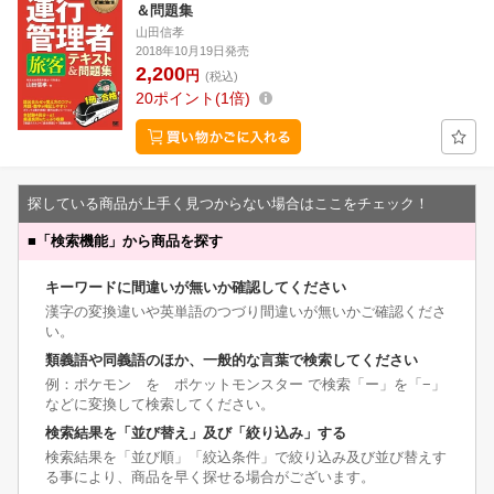
＆問題集
山田信孝
2018年10月19日発売
2,200
円
(税込)
20
ポイント
1倍
探している商品が上手く見つからない場合はここをチェック！
■
「検索機能」から商品を探す
キーワードに間違いが無いか確認してください
漢字の変換違いや英単語のつづり間違いが無いかご確認くださ
い。
類義語や同義語のほか、一般的な言葉で検索してください
例：ポケモン を ポケットモンスター で検索「ー」を「−」
などに変換して検索してください。
検索結果を「並び替え」及び「絞り込み」する
検索結果を「並び順」「絞込条件」で絞り込み及び並び替えす
る事により、商品を早く探せる場合がございます。