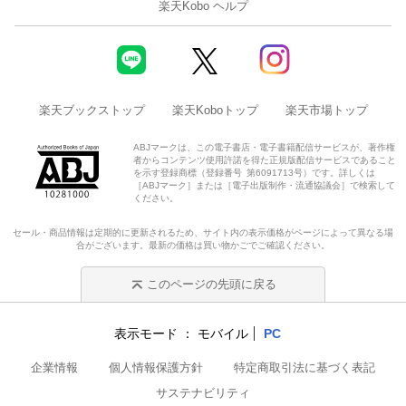
楽天Kobo ヘルプ
楽天ブックストップ
楽天Koboトップ
楽天市場トップ
ABJマークは、この電子書店・電子書籍配信サービスが、著作権
者からコンテンツ使用許諾を得た正規版配信サービスであること
を示す登録商標（登録番号 第6091713号）です。詳しくは
［ABJマーク］または［電子出版制作・流通協議会］で検索して
ください。
セール・商品情報は定期的に更新されるため、サイト内の表示価格がページによって異なる場
合がございます。最新の価格は買い物かごでご確認ください。
このページの先頭に戻る
表示モード
モバイル
PC
企業情報
個人情報保護方針
特定商取引法に基づく表記
サステナビリティ