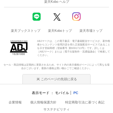
楽天Kobo ヘルプ
楽天ブックストップ
楽天Koboトップ
楽天市場トップ
ABJマークは、この電子書店・電子書籍配信サービスが、著作権
者からコンテンツ使用許諾を得た正規版配信サービスであること
を示す登録商標（登録番号 第6091713号）です。詳しくは
［ABJマーク］または［電子出版制作・流通協議会］で検索して
ください。
セール・商品情報は定期的に更新されるため、サイト内の表示価格がページによって異なる場
合がございます。最新の価格は買い物かごでご確認ください。
このページの先頭に戻る
表示モード
モバイル
PC
企業情報
個人情報保護方針
特定商取引法に基づく表記
サステナビリティ