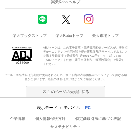
楽天Kobo ヘルプ
楽天ブックストップ
楽天Koboトップ
楽天市場トップ
ABJマークは、この電子書店・電子書籍配信サービスが、著作権
者からコンテンツ使用許諾を得た正規版配信サービスであること
を示す登録商標（登録番号 第6091713号）です。詳しくは
［ABJマーク］または［電子出版制作・流通協議会］で検索して
ください。
セール・商品情報は定期的に更新されるため、サイト内の表示価格がページによって異なる場
合がございます。最新の価格は買い物かごでご確認ください。
このページの先頭に戻る
表示モード
モバイル
PC
企業情報
個人情報保護方針
特定商取引法に基づく表記
サステナビリティ