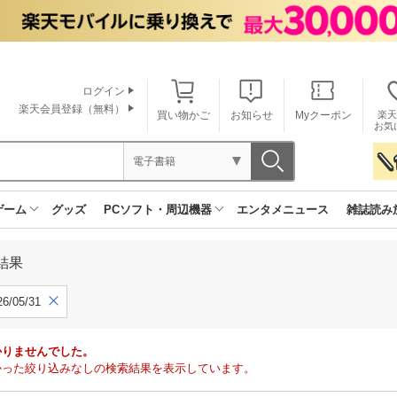
ログイン
楽天会員登録（無料）
買い物かご
お知らせ
Myクーポン
楽天
お気
電子書籍
ゲーム
グッズ
PCソフト・周辺機器
エンタメニュース
雑誌読み
結果
6/05/31
かりませんでした。
で見つかった絞り込みなしの検索結果を表示しています。