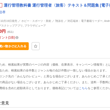
運行管理教科書 運行管理者〈旅客〉テキスト＆問題集 [電子
信孝
年10月19日発売 ／ ホビー・スポーツ・美術 ／ 翔泳社 ／ 対応端末：電子書籍リーダー, Android, 
d, デスクトップアプリ, ブラウザビューア
00円
(税込)
イント
1倍
ため、検索結果が実際のページの内容（価格、在庫表示、キャンペーン情報等）と
るため、検索結果の全件数とジャンル毎の合計件数が一致しない場合があります。
リンク先の「みんなのレビュー」と異なる場合がございます。あらかじめご了承く
の商品がない場合もございます。あらかじめご了承ください。また、送料・手数料
費税を含めた総額表示としております。価格表記については
こちら
をご参照くださ
ご意見