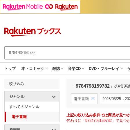
トップ
本・コミック
雑誌
音楽CD
DVD・ブルーレイ
絞り込み
「
9784798159782
」の検索
ジャンル
電子書籍
2026/05/25～202
すべてのジャンル
上記の絞り込み条件では商品が見つ
電子書籍
代わりに「9784798159782」
発売日