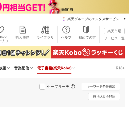
楽天グループのエンタメサービス
電子書籍
楽天市場
楽天Kobo
Kobo
購入履歴
ライブラリ
ヘルプ
初めての方
サービス一覧
本/ゲーム/CD/DVD
に入り
楽天ブックス
雑誌読み放題
楽天マガジン
放題
音楽配信
電子書籍(楽天Kobo)
R18+
音楽配信
楽天ミュージック
動画配信
セーフサーチ
キーワード条件追加
楽天TV
動画配信ガイド
絞り込み全解除
Rakuten PLAY
無料テレビ
Rチャンネル
チケット