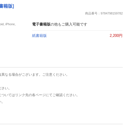
楽天チケット
書籍版]
エンタメニュース
商品番号：9784798159782
推し楽
電子書籍版
の他もご購入可能です
iPhone,
紙書籍版
2,200円
は異なる場合がございます。ご注意ください。
ださい。
についてはリンク先の各ページにてご確認ください。
い。