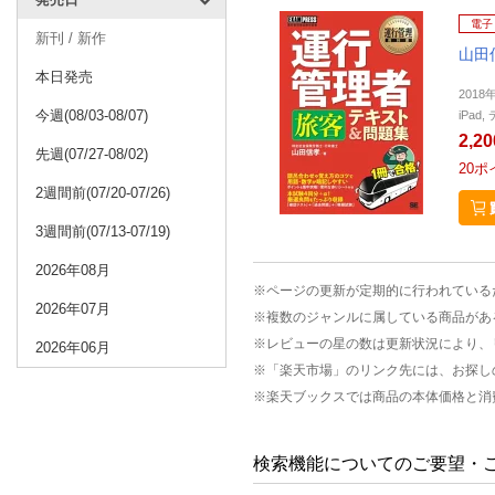
電子
新刊 / 新作
山田
本日発売
2018
今週(08/03-08/07)
iPa
2,2
先週(07/27-08/02)
20
ポ
2週間前(07/20-07/26)
3週間前(07/13-07/19)
2026年08月
※ページの更新が定期的に行われている
2026年07月
※複数のジャンルに属している商品があ
※レビューの星の数は更新状況により、
2026年06月
※「楽天市場」のリンク先には、お探し
※楽天ブックスでは商品の本体価格と消
検索機能についてのご要望・