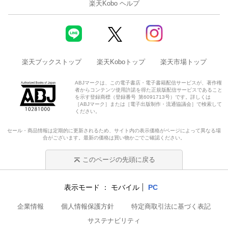
楽天Kobo ヘルプ
楽天ブックストップ
楽天Koboトップ
楽天市場トップ
ABJマークは、この電子書店・電子書籍配信サービスが、著作権
者からコンテンツ使用許諾を得た正規版配信サービスであること
を示す登録商標（登録番号 第6091713号）です。詳しくは
［ABJマーク］または［電子出版制作・流通協議会］で検索して
ください。
セール・商品情報は定期的に更新されるため、サイト内の表示価格がページによって異なる場
合がございます。最新の価格は買い物かごでご確認ください。
このページの先頭に戻る
表示モード
モバイル
PC
企業情報
個人情報保護方針
特定商取引法に基づく表記
サステナビリティ