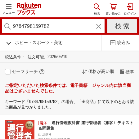
メニュー
ホビー・スポーツ・美術
絞込み
2026/05/19
絞込条件：
注文可能
セーフサーチ
価格が高い順
標準
ご指定いただいた検索条件では、電子書籍 ジャンル内に該当商
品はございませんでした。
キーワード「9784798159782」の場合、「全商品」にて以下のとおり該
当商品が見つかりました。
運行管理教科書 運行管理者〈旅客〉テキスト
＆問題集
山田信孝