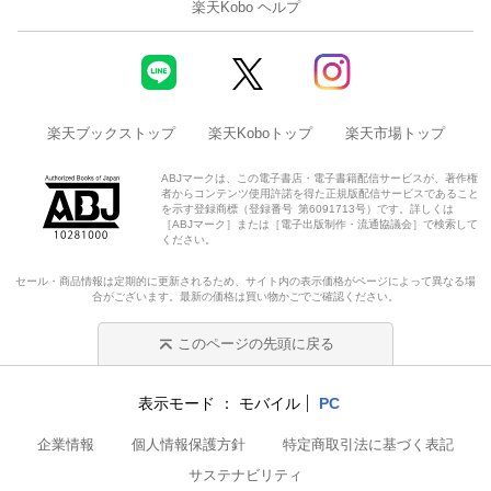
楽天Kobo ヘルプ
楽天ブックストップ
楽天Koboトップ
楽天市場トップ
ABJマークは、この電子書店・電子書籍配信サービスが、著作権
者からコンテンツ使用許諾を得た正規版配信サービスであること
を示す登録商標（登録番号 第6091713号）です。詳しくは
［ABJマーク］または［電子出版制作・流通協議会］で検索して
ください。
セール・商品情報は定期的に更新されるため、サイト内の表示価格がページによって異なる場
合がございます。最新の価格は買い物かごでご確認ください。
このページの先頭に戻る
表示モード
モバイル
PC
企業情報
個人情報保護方針
特定商取引法に基づく表記
サステナビリティ