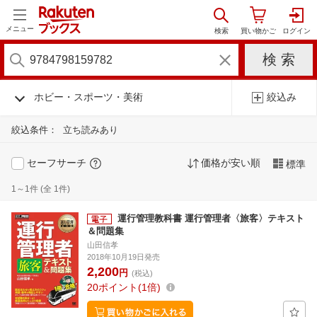
メニュー
ホビー・スポーツ・美術
絞込み
絞込条件：
立ち読みあり
セーフサーチ
価格が安い順
標準
1～1件 (全 1件)
運行管理教科書 運行管理者〈旅客〉テキスト
＆問題集
山田信孝
2018年10月19日発売
2,200
円
(税込)
20
ポイント
1倍