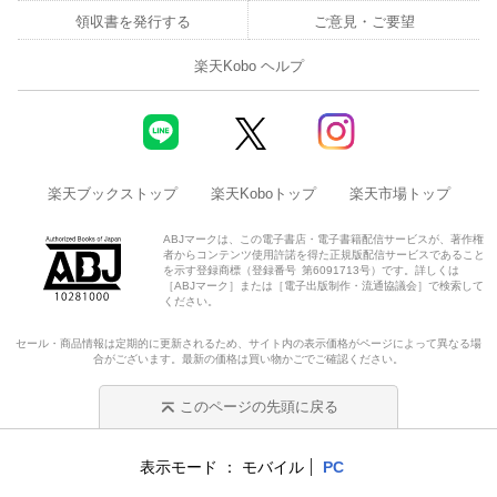
領収書を発行する
ご意見・ご要望
楽天Kobo ヘルプ
楽天ブックストップ
楽天Koboトップ
楽天市場トップ
ABJマークは、この電子書店・電子書籍配信サービスが、著作権
者からコンテンツ使用許諾を得た正規版配信サービスであること
を示す登録商標（登録番号 第6091713号）です。詳しくは
［ABJマーク］または［電子出版制作・流通協議会］で検索して
ください。
セール・商品情報は定期的に更新されるため、サイト内の表示価格がページによって異なる場
合がございます。最新の価格は買い物かごでご確認ください。
このページの先頭に戻る
表示モード
モバイル
PC