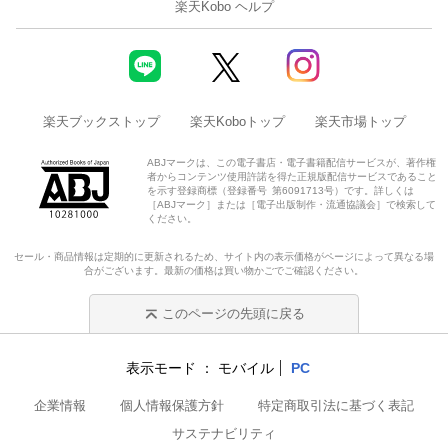
楽天Kobo ヘルプ
楽天ブックストップ
楽天Koboトップ
楽天市場トップ
ABJマークは、この電子書店・電子書籍配信サービスが、著作権
者からコンテンツ使用許諾を得た正規版配信サービスであること
を示す登録商標（登録番号 第6091713号）です。詳しくは
［ABJマーク］または［電子出版制作・流通協議会］で検索して
ください。
セール・商品情報は定期的に更新されるため、サイト内の表示価格がページによって異なる場
合がございます。最新の価格は買い物かごでご確認ください。
このページの先頭に戻る
表示モード
モバイル
PC
企業情報
個人情報保護方針
特定商取引法に基づく表記
サステナビリティ