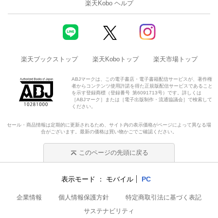
楽天Kobo ヘルプ
楽天ブックストップ
楽天Koboトップ
楽天市場トップ
ABJマークは、この電子書店・電子書籍配信サービスが、著作権
者からコンテンツ使用許諾を得た正規版配信サービスであること
を示す登録商標（登録番号 第6091713号）です。詳しくは
［ABJマーク］または［電子出版制作・流通協議会］で検索して
ください。
セール・商品情報は定期的に更新されるため、サイト内の表示価格がページによって異なる場
合がございます。最新の価格は買い物かごでご確認ください。
このページの先頭に戻る
表示モード
モバイル
PC
企業情報
個人情報保護方針
特定商取引法に基づく表記
サステナビリティ