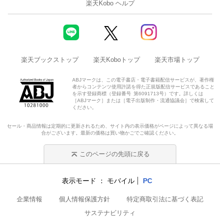
楽天Kobo ヘルプ
楽天ブックストップ
楽天Koboトップ
楽天市場トップ
ABJマークは、この電子書店・電子書籍配信サービスが、著作権
者からコンテンツ使用許諾を得た正規版配信サービスであること
を示す登録商標（登録番号 第6091713号）です。詳しくは
［ABJマーク］または［電子出版制作・流通協議会］で検索して
ください。
セール・商品情報は定期的に更新されるため、サイト内の表示価格がページによって異なる場
合がございます。最新の価格は買い物かごでご確認ください。
このページの先頭に戻る
表示モード
モバイル
PC
企業情報
個人情報保護方針
特定商取引法に基づく表記
サステナビリティ