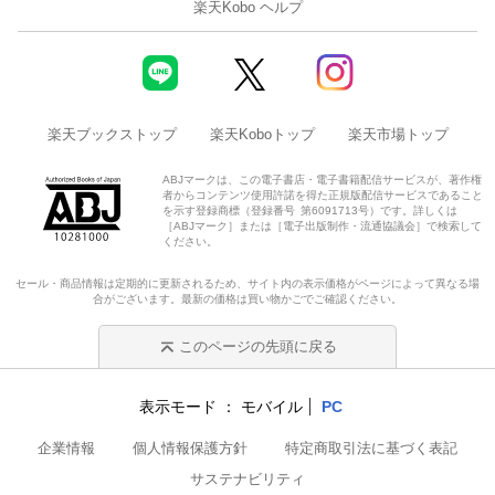
楽天Kobo ヘルプ
楽天ブックストップ
楽天Koboトップ
楽天市場トップ
ABJマークは、この電子書店・電子書籍配信サービスが、著作権
者からコンテンツ使用許諾を得た正規版配信サービスであること
を示す登録商標（登録番号 第6091713号）です。詳しくは
［ABJマーク］または［電子出版制作・流通協議会］で検索して
ください。
セール・商品情報は定期的に更新されるため、サイト内の表示価格がページによって異なる場
合がございます。最新の価格は買い物かごでご確認ください。
このページの先頭に戻る
表示モード
モバイル
PC
企業情報
個人情報保護方針
特定商取引法に基づく表記
サステナビリティ