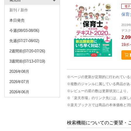
電子
新刊 / 新作
保育
本日発売
2019
今週(08/03-08/06)
デスク
2,0
先週(07/27-08/02)
19
ポ
2週間前(07/20-07/26)
3週間前(07/13-07/19)
2026年08月
※ページの更新が定期的に行われている
2026年07月
※複数のジャンルに属している商品があ
※レビューの星の数は更新状況により、
2026年06月
※「楽天市場」のリンク先には、お探し
※楽天ブックスでは商品の本体価格と消
検索機能についてのご要望・