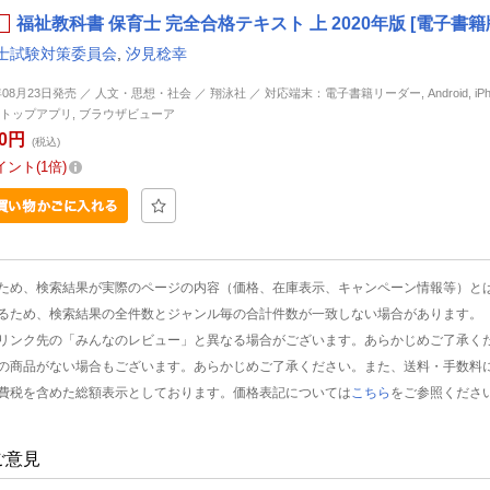
福祉教科書 保育士 完全合格テキスト 上 2020年版 [電子書籍
士試験対策委員会
,
汐見稔幸
年08月23日発売 ／ 人文・思想・社会 ／ 翔泳社 ／ 対応端末：電子書籍リーダー, Android, iPhone
トップアプリ, ブラウザビューア
90円
(税込)
イント
1倍
ため、検索結果が実際のページの内容（価格、在庫表示、キャンペーン情報等）と
るため、検索結果の全件数とジャンル毎の合計件数が一致しない場合があります。
リンク先の「みんなのレビュー」と異なる場合がございます。あらかじめご了承く
の商品がない場合もございます。あらかじめご了承ください。また、送料・手数料
費税を含めた総額表示としております。価格表記については
こちら
をご参照くださ
ご意見