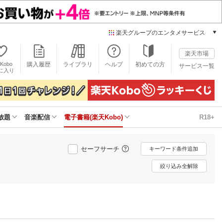
楽天グループのエンタメサービス
電子書籍
楽天市場
楽天Kobo
Kobo
購入履歴
ライブラリ
ヘルプ
初めての方
サービス一覧
本/ゲーム/CD/DVD
に入り
楽天ブックス
雑誌読み放題
楽天マガジン
放題
音楽配信
電子書籍(楽天Kobo)
R18+
音楽配信
楽天ミュージック
動画配信
セーフサーチ
キーワード条件追加
楽天TV
動画配信ガイド
絞り込み全解除
Rakuten PLAY
無料テレビ
Rチャンネル
チケット