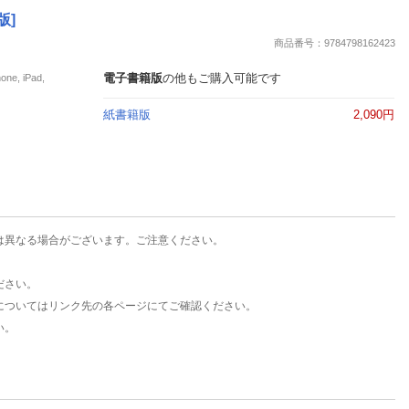
楽天チケット
版]
エンタメニュース
商品番号：9784798162423
推し楽
電子書籍版
の他もご購入可能です
, iPad,
紙書籍版
2,090円
は異なる場合がございます。ご注意ください。
ださい。
についてはリンク先の各ページにてご確認ください。
い。