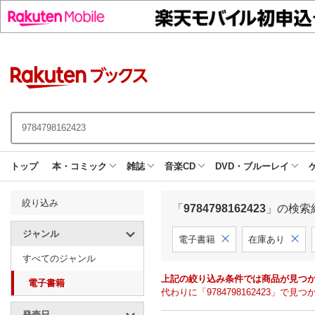
トップ
本・コミック
雑誌
音楽CD
DVD・ブルーレイ
絞り込み
「
9784798162423
」の検索
ジャンル
電子書籍
在庫あり
すべてのジャンル
上記の絞り込み条件では商品が見つ
電子書籍
代わりに「9784798162423」
発売日