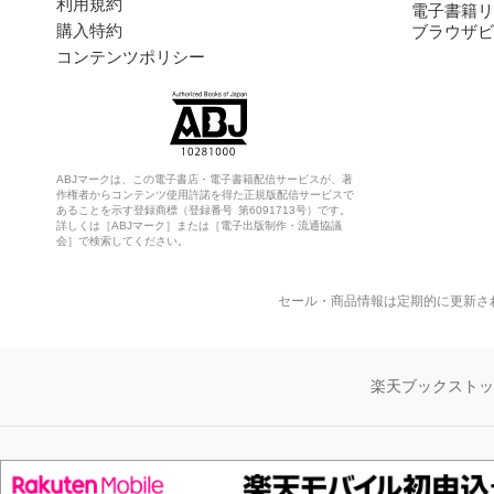
利用規約
電子書籍リ
購入特約
ブラウザビ
コンテンツポリシー
ABJマークは、この電子書店・電子書籍配信サービスが、著
作権者からコンテンツ使用許諾を得た正規版配信サービスで
あることを示す登録商標（登録番号 第6091713号）です。
詳しくは［ABJマーク］または［電子出版制作・流通協議
会］で検索してください。
セール・商品情報は定期的に更新さ
楽天ブックスト