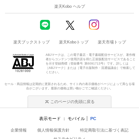
楽天Kobo ヘルプ
楽天ブックストップ
楽天Koboトップ
楽天市場トップ
ABJマークは、この電子書店・電子書籍配信サービスが、著作権
者からコンテンツ使用許諾を得た正規版配信サービスであること
を示す登録商標（登録番号 第6091713号）です。詳しくは
［ABJマーク］または［電子出版制作・流通協議会］で検索して
ください。
セール・商品情報は定期的に更新されるため、サイト内の表示価格がページによって異なる場
合がございます。最新の価格は買い物かごでご確認ください。
このページの先頭に戻る
表示モード
モバイル
PC
企業情報
個人情報保護方針
特定商取引法に基づく表記
サステナビリティ