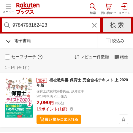
メニュー
電子書籍
絞込み
セーフサーチ
レビュー件数順
標準
1～1件 (全 1件)
福祉教科書 保育士 完全合格テキスト 上 2020
年版
保育士試験対策委員会, 汐見稔幸
2019年08月23日発売
2,090
円
(税込)
19
ポイント
1倍