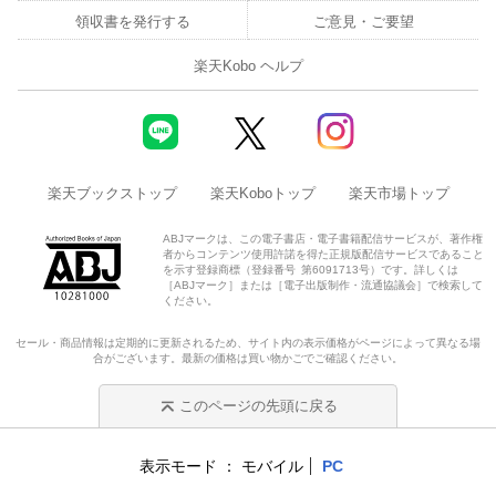
領収書を発行する
ご意見・ご要望
楽天Kobo ヘルプ
楽天ブックストップ
楽天Koboトップ
楽天市場トップ
ABJマークは、この電子書店・電子書籍配信サービスが、著作権
者からコンテンツ使用許諾を得た正規版配信サービスであること
を示す登録商標（登録番号 第6091713号）です。詳しくは
［ABJマーク］または［電子出版制作・流通協議会］で検索して
ください。
セール・商品情報は定期的に更新されるため、サイト内の表示価格がページによって異なる場
合がございます。最新の価格は買い物かごでご確認ください。
このページの先頭に戻る
表示モード
モバイル
PC