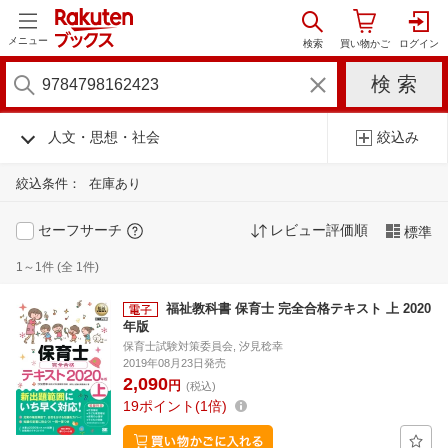
メニュー
人文・思想・社会
絞込み
絞込条件：
在庫あり
セーフサーチ
レビュー評価順
標準
1～1件 (全 1件)
福祉教科書 保育士 完全合格テキスト 上 2020
年版
保育士試験対策委員会, 汐見稔幸
2019年08月23日発売
2,090
円
(税込)
19
ポイント
1倍