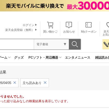
ログイン
楽天会員登録（無料）
買い物かご
お知らせ
Myクーポン
楽天
お気
電子書籍
ゲーム
グッズ
PCソフト・周辺機器
エンタメニュース
雑誌読み
結果
6/04/05
立ち読みあり
かりませんでした。
で見つかった絞り込みなしの検索結果を表示しています。