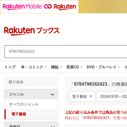
トップ
本・コミック
雑誌
音楽CD
DVD・ブルーレイ
絞り込み
「
9784798162423
」の検索
ジャンル
電子書籍
2026/03/30～202
すべてのジャンル
上記の絞り込み条件では商品が見つ
電子書籍
代わりに「9784798162423」
発売日