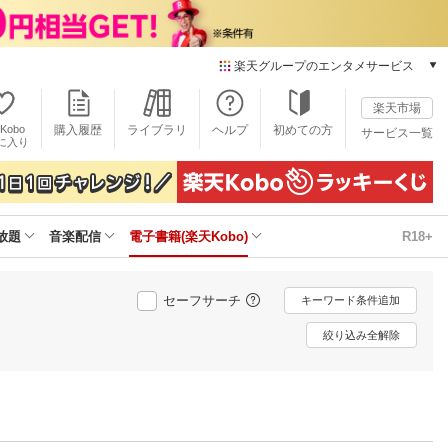
楽天グループのエンタメサービス
電子書籍
楽天市場
楽天Kobo
Kobo
購入履歴
ライブラリ
ヘルプ
初めての方
サービス一覧
本/ゲーム/CD/DVD
に入り
楽天ブックス
雑誌読み放題
楽天マガジン
放題
音楽配信
電子書籍(楽天Kobo)
R18+
音楽配信
楽天ミュージック
動画配信
セーフサーチ
キーワード条件追加
楽天TV
動画配信ガイド
絞り込み全解除
Rakuten PLAY
無料テレビ
Rチャンネル
チケット