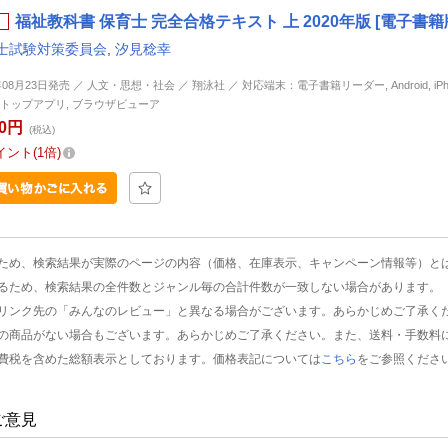
福祉教科書 保育士 完全合格テキスト 上 2020年版 [電子書籍
士試験対策委員会
,
汐見稔幸
年08月23日発売 ／ 人文・思想・社会 ／ 翔泳社 ／ 対応端末：電子書籍リーダー, Android, iPhone
トップアプリ, ブラウザビューア
90円
(税込)
イント
1倍
ため、検索結果が実際のページの内容（価格、在庫表示、キャンペーン情報等）と
るため、検索結果の全件数とジャンル毎の合計件数が一致しない場合があります。
リンク先の「みんなのレビュー」と異なる場合がございます。あらかじめご了承く
の商品がない場合もございます。あらかじめご了承ください。また、送料・手数料
費税を含めた総額表示としております。価格表記については
こちら
をご参照くださ
ご意見