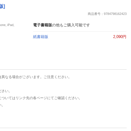
楽天チケット
版]
エンタメニュース
商品番号：9784798162423
推し楽
電子書籍版
の他もご購入可能です
, iPad,
紙書籍版
2,090円
は異なる場合がございます。ご注意ください。
ださい。
についてはリンク先の各ページにてご確認ください。
い。