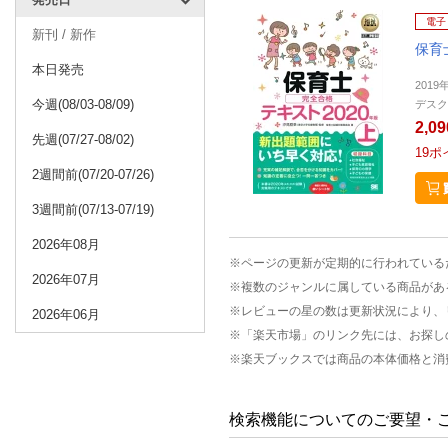
電子
新刊 / 新作
保育
本日発売
2019
今週(08/03-08/09)
デスク
2,0
先週(07/27-08/02)
19
ポ
2週間前(07/20-07/26)
3週間前(07/13-07/19)
2026年08月
※ページの更新が定期的に行われている
2026年07月
※複数のジャンルに属している商品があ
※レビューの星の数は更新状況により、
2026年06月
※「楽天市場」のリンク先には、お探し
※楽天ブックスでは商品の本体価格と消
検索機能についてのご要望・