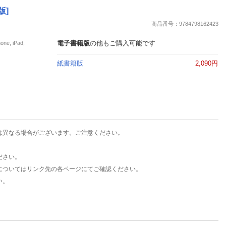
楽天チケット
版]
エンタメニュース
商品番号：9784798162423
推し楽
電子書籍版
の他もご購入可能です
, iPad,
紙書籍版
2,090円
は異なる場合がございます。ご注意ください。
ださい。
についてはリンク先の各ページにてご確認ください。
い。