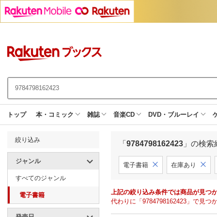
トップ
本・コミック
雑誌
音楽CD
DVD・ブルーレイ
絞り込み
「
9784798162423
」の検索
ジャンル
電子書籍
在庫あり
すべてのジャンル
上記の絞り込み条件では商品が見つ
電子書籍
代わりに「9784798162423」
発売日