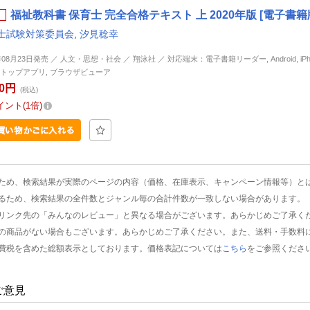
福祉教科書 保育士 完全合格テキスト 上 2020年版 [電子書籍
士試験対策委員会
,
汐見稔幸
年08月23日発売 ／ 人文・思想・社会 ／ 翔泳社 ／ 対応端末：電子書籍リーダー, Android, iPhone
トップアプリ, ブラウザビューア
90円
(税込)
イント
1倍
ため、検索結果が実際のページの内容（価格、在庫表示、キャンペーン情報等）と
るため、検索結果の全件数とジャンル毎の合計件数が一致しない場合があります。
リンク先の「みんなのレビュー」と異なる場合がございます。あらかじめご了承く
の商品がない場合もございます。あらかじめご了承ください。また、送料・手数料
費税を含めた総額表示としております。価格表記については
こちら
をご参照くださ
ご意見