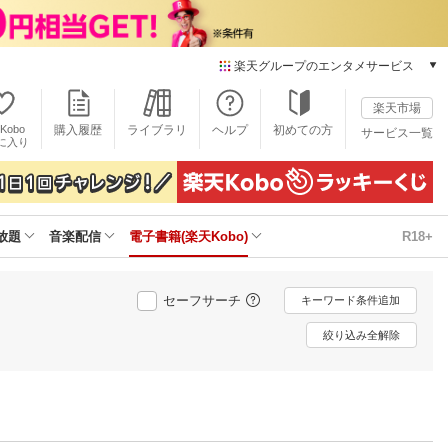
楽天グループのエンタメサービス
電子書籍
楽天市場
楽天Kobo
Kobo
購入履歴
ライブラリ
ヘルプ
初めての方
サービス一覧
本/ゲーム/CD/DVD
に入り
楽天ブックス
雑誌読み放題
楽天マガジン
放題
音楽配信
電子書籍(楽天Kobo)
R18+
音楽配信
楽天ミュージック
動画配信
セーフサーチ
キーワード条件追加
楽天TV
動画配信ガイド
絞り込み全解除
Rakuten PLAY
無料テレビ
Rチャンネル
チケット