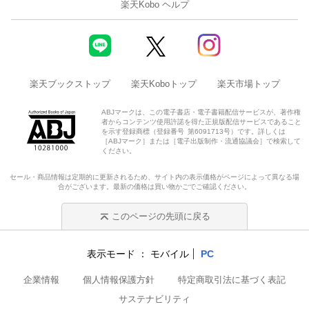
楽天Kobo ヘルプ
楽天ブックストップ
楽天Koboトップ
楽天市場トップ
ABJマークは、この電子書店・電子書籍配信サービスが、著作権
者からコンテンツ使用許諾を得た正規版配信サービスであること
を示す登録商標（登録番号 第6091713号）です。詳しくは
［ABJマーク］または［電子出版制作・流通協議会］で検索して
ください。
セール・商品情報は定期的に更新されるため、サイト内の表示価格がページによって異なる場
合がございます。最新の価格は買い物かごでご確認ください。
このページの先頭に戻る
表示モード
モバイル
PC
企業情報
個人情報保護方針
特定商取引法に基づく表記
サステナビリティ