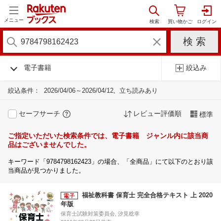
メニュー
電子書籍
絞込み
絞込条件：
2026/04/06～2026/04/12
立ち読みあり
セーフサーチ
レビュー評価順
標準
ご指定いただいた検索条件では、電子書籍 ジャンル内に該当商
品はございませんでした。
キーワード「9784798162423」の場合、「全商品」にて以下のとおり該
当商品が見つかりました。
福祉教科書 保育士 完全合格テキスト 上 2020
年版
保育士試験対策委員会, 汐見稔幸