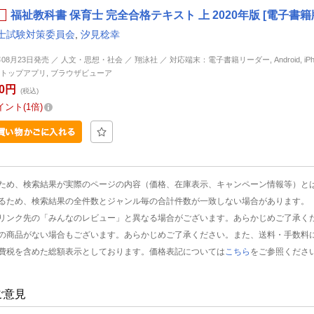
福祉教科書 保育士 完全合格テキスト 上 2020年版 [電子書籍
士試験対策委員会
,
汐見稔幸
年08月23日発売 ／ 人文・思想・社会 ／ 翔泳社 ／ 対応端末：電子書籍リーダー, Android, iPhone
トップアプリ, ブラウザビューア
90円
(税込)
イント
1倍
ため、検索結果が実際のページの内容（価格、在庫表示、キャンペーン情報等）と
るため、検索結果の全件数とジャンル毎の合計件数が一致しない場合があります。
リンク先の「みんなのレビュー」と異なる場合がございます。あらかじめご了承く
の商品がない場合もございます。あらかじめご了承ください。また、送料・手数料
費税を含めた総額表示としております。価格表記については
こちら
をご参照くださ
ご意見