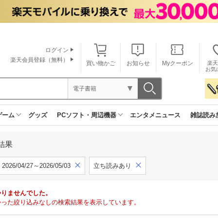
ログイン
楽天会員登録（無料）
買い物かご
お知らせ
Myクーポン
楽天
お気
電子書籍
ゲーム
グッズ
PCソフト・周辺機器
エンタメニュース
雑誌読み
結果
2026/04/27～2026/05/03
立ち読みあり
かりませんでした。
で見つかった絞り込みなしの検索結果を表示しています。