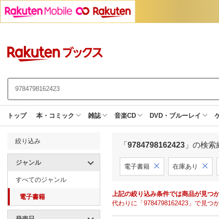
トップ
本・コミック
雑誌
音楽CD
DVD・ブルーレイ
絞り込み
「
9784798162423
」の検索
ジャンル
電子書籍
在庫あり
すべてのジャンル
上記の絞り込み条件では商品が見つ
電子書籍
代わりに「9784798162423」
発売日