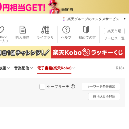
楽天グループのエンタメサービス
電子書籍
楽天市場
楽天Kobo
Kobo
購入履歴
ライブラリ
ヘルプ
初めての方
サービス一覧
本/ゲーム/CD/DVD
に入り
楽天ブックス
雑誌読み放題
楽天マガジン
放題
音楽配信
電子書籍(楽天Kobo)
R18+
音楽配信
楽天ミュージック
動画配信
セーフサーチ
キーワード条件追加
楽天TV
動画配信ガイド
絞り込み全解除
Rakuten PLAY
無料テレビ
Rチャンネル
チケット