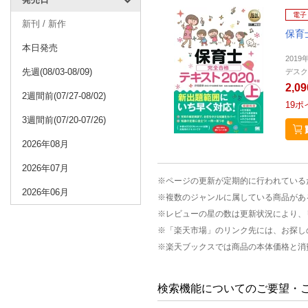
電子
新刊 / 新作
保育
本日発売
2019
先週(08/03-08/09)
デスク
2,0
2週間前(07/27-08/02)
19
ポ
3週間前(07/20-07/26)
2026年08月
2026年07月
※ページの更新が定期的に行われている
2026年06月
※複数のジャンルに属している商品があ
※レビューの星の数は更新状況により、
※「楽天市場」のリンク先には、お探し
※楽天ブックスでは商品の本体価格と消
検索機能についてのご要望・