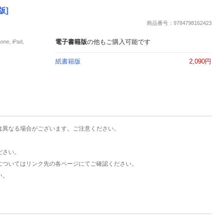
楽天チケット
版]
エンタメニュース
商品番号：9784798162423
推し楽
電子書籍版
の他もご購入可能です
, iPad,
紙書籍版
2,090円
は異なる場合がございます。ご注意ください。
ださい。
についてはリンク先の各ページにてご確認ください。
い。