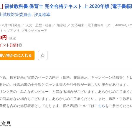
福祉教科書 保育士 完全合格テキスト 上 2020年版 [電子書籍
士試験対策委員会
,
汐見稔幸
年08月23日発売 ／ 人文・思想・社会 ／ 翔泳社 ／ 対応端末：電子書籍リーダー, Android, iPhone
トップアプリ, ブラウザビューア
90円
(税込)
イント
1倍
ため、検索結果が実際のページの内容（価格、在庫表示、キャンペーン情報等）と
るため、検索結果の全件数とジャンル毎の合計件数が一致しない場合があります。
リンク先の「みんなのレビュー」と異なる場合がございます。あらかじめご了承く
の商品がない場合もございます。あらかじめご了承ください。また、送料・手数料
費税を含めた総額表示としております。価格表記については
こちら
をご参照くださ
ご意見