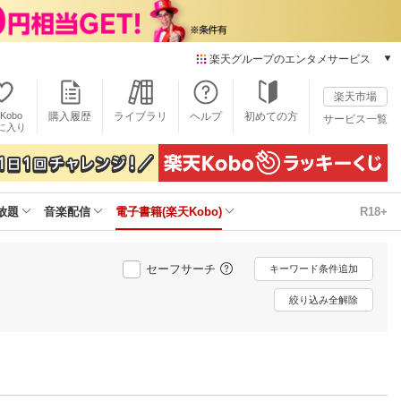
楽天グループのエンタメサービス
電子書籍
楽天市場
楽天Kobo
Kobo
購入履歴
ライブラリ
ヘルプ
初めての方
サービス一覧
本/ゲーム/CD/DVD
に入り
楽天ブックス
雑誌読み放題
楽天マガジン
放題
音楽配信
電子書籍(楽天Kobo)
R18+
音楽配信
楽天ミュージック
動画配信
セーフサーチ
キーワード条件追加
楽天TV
動画配信ガイド
絞り込み全解除
Rakuten PLAY
無料テレビ
Rチャンネル
チケット