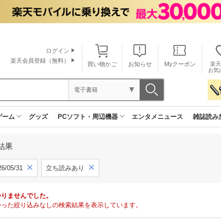
ログイン
楽天会員登録（無料）
買い物かご
お知らせ
Myクーポン
楽天
お気
電子書籍
ゲーム
グッズ
PCソフト・周辺機器
エンタメニュース
雑誌読み
結果
6/05/31
立ち読みあり
かりませんでした。
で見つかった絞り込みなしの検索結果を表示しています。