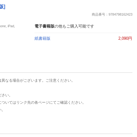
楽天チケット
版]
エンタメニュース
商品番号：9784798162423
推し楽
電子書籍版
の他もご購入可能です
, iPad,
紙書籍版
2,090円
は異なる場合がございます。ご注意ください。
ださい。
についてはリンク先の各ページにてご確認ください。
い。