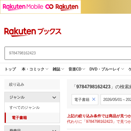
トップ
本・コミック
雑誌
音楽CD
DVD・ブルーレイ
絞り込み
「
9784798162423
」の検索
ジャンル
電子書籍
2026/05/01～202
すべてのジャンル
上記の絞り込み条件では商品が見つ
電子書籍
代わりに「9784798162423」
発売日