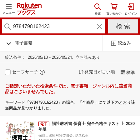
メニュー
電子書籍
絞込み
絞込条件：
2026/05/18～2026/05/24
立ち読みあり
セーフサーチ
発売日が古い順
標準
ご指定いただいた検索条件では、電子書籍 ジャンル内に該当商
品はございませんでした。
キーワード「9784798162423」の場合、「全商品」にて以下のとおり該
当商品が見つかりました。
福祉教科書 保育士 完全合格テキスト 上 2020
年版
保育士試験対策委員会, 汐見稔幸