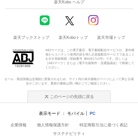
楽天Kobo ヘルプ
楽天ブックストップ
楽天Koboトップ
楽天市場トップ
ABJマークは、この電子書店・電子書籍配信サービスが、著作権
者からコンテンツ使用許諾を得た正規版配信サービスであること
を示す登録商標（登録番号 第6091713号）です。詳しくは
［ABJマーク］または［電子出版制作・流通協議会］で検索して
ください。
セール・商品情報は定期的に更新されるため、サイト内の表示価格がページによって異なる場
合がございます。最新の価格は買い物かごでご確認ください。
このページの先頭に戻る
表示モード
モバイル
PC
企業情報
個人情報保護方針
特定商取引法に基づく表記
サステナビリティ