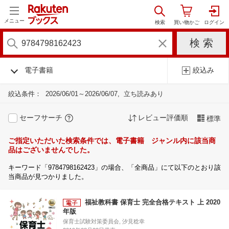
メニュー
電子書籍
絞込み
絞込条件：
2026/06/01～2026/06/07
立ち読みあり
セーフサーチ
レビュー評価順
標準
ご指定いただいた検索条件では、電子書籍 ジャンル内に該当商
品はございませんでした。
キーワード「9784798162423」の場合、「全商品」にて以下のとおり該
当商品が見つかりました。
福祉教科書 保育士 完全合格テキスト 上 2020
年版
保育士試験対策委員会, 汐見稔幸