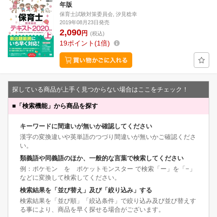
年版
保育士試験対策委員会, 汐見稔幸
2019年08月23日発売
2,090
円
(税込)
19
ポイント
1倍
探している商品が上手く見つからない場合はここをチェック！
■
「検索機能」から商品を探す
キーワードに間違いが無いか確認してください
漢字の変換違いや英単語のつづり間違いが無いかご確認くださ
い。
類義語や同義語のほか、一般的な言葉で検索してください
例：ポケモン を ポケットモンスター で検索「ー」を「−」
などに変換して検索してください。
検索結果を「並び替え」及び「絞り込み」する
検索結果を「並び順」「絞込条件」で絞り込み及び並び替えす
る事により、商品を早く探せる場合がございます。