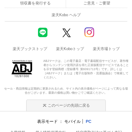
領収書を発行する
ご意見・ご要望
楽天Kobo ヘルプ
楽天ブックストップ
楽天Koboトップ
楽天市場トップ
ABJマークは、この電子書店・電子書籍配信サービスが、著作権
者からコンテンツ使用許諾を得た正規版配信サービスであること
を示す登録商標（登録番号 第6091713号）です。詳しくは
［ABJマーク］または［電子出版制作・流通協議会］で検索して
ください。
セール・商品情報は定期的に更新されるため、サイト内の表示価格がページによって異なる場
合がございます。最新の価格は買い物かごでご確認ください。
このページの先頭に戻る
表示モード
モバイル
PC