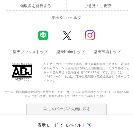
領収書を発行する
ご意見・ご要望
楽天Kobo ヘルプ
楽天ブックストップ
楽天Koboトップ
楽天市場トップ
ABJマークは、この電子書店・電子書籍配信サービスが、著作権
者からコンテンツ使用許諾を得た正規版配信サービスであること
を示す登録商標（登録番号 第6091713号）です。詳しくは
［ABJマーク］または［電子出版制作・流通協議会］で検索して
ください。
セール・商品情報は定期的に更新されるため、サイト内の表示価格がページによって異なる場
合がございます。最新の価格は買い物かごでご確認ください。
このページの先頭に戻る
表示モード
モバイル
PC