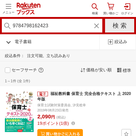
メニュー
電子書籍
絞込み
絞込条件：
注文可能
立ち読みあり
セーフサーチ
価格が安い順
標準
1～1件 (全 1件)
福祉教科書 保育士 完全合格テキスト 上 2020
年版
保育士試験対策委員会, 汐見稔幸
2019年08月23日発売
2,090
円
(税込)
19
ポイント
1倍