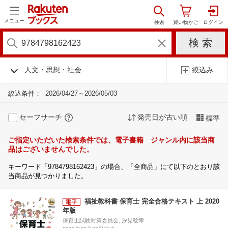
メニュー
人文・思想・社会
絞込み
絞込条件：
2026/04/27～2026/05/03
セーフサーチ
発売日が古い順
標準
ご指定いただいた検索条件では、電子書籍 ジャンル内に該当商
品はございませんでした。
キーワード「9784798162423」の場合、「全商品」にて以下のとおり該
当商品が見つかりました。
福祉教科書 保育士 完全合格テキスト 上 2020
年版
保育士試験対策委員会, 汐見稔幸