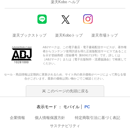
楽天Kobo ヘルプ
楽天ブックストップ
楽天Koboトップ
楽天市場トップ
ABJマークは、この電子書店・電子書籍配信サービスが、著作権
者からコンテンツ使用許諾を得た正規版配信サービスであること
を示す登録商標（登録番号 第6091713号）です。詳しくは
［ABJマーク］または［電子出版制作・流通協議会］で検索して
ください。
セール・商品情報は定期的に更新されるため、サイト内の表示価格がページによって異なる場
合がございます。最新の価格は買い物かごでご確認ください。
このページの先頭に戻る
表示モード
モバイル
PC
企業情報
個人情報保護方針
特定商取引法に基づく表記
サステナビリティ