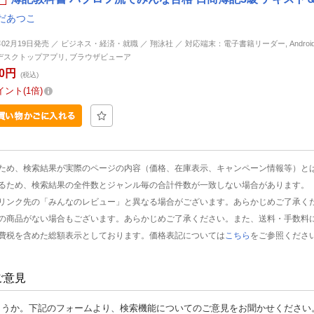
だあつこ
年02月19日発売 ／ ビジネス・経済・就職 ／ 翔泳社 ／ 対応端末：電子書籍リーダー, Android, i
d, デスクトップアプリ, ブラウザビューア
30円
(税込)
イント
1倍
ため、検索結果が実際のページの内容（価格、在庫表示、キャンペーン情報等）と
るため、検索結果の全件数とジャンル毎の合計件数が一致しない場合があります。
リンク先の「みんなのレビュー」と異なる場合がございます。あらかじめご了承く
の商品がない場合もございます。あらかじめご了承ください。また、送料・手数料
費税を含めた総額表示としております。価格表記については
こちら
をご参照くださ
ご意見
ょうか。下記のフォームより、検索機能についてのご意見をお聞かせください