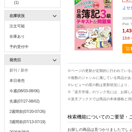
(1)
よせ
在庫状況
2020
iPa
注文可能
1,4
在庫あり
13
ポ
予約受付中
発売日
新刊 / 新作
※ページの更新が定期的に行われている
※複数のジャンルに属している商品があ
本日発売
※レビューの星の数は更新状況により、
今週(08/03-08/06)
※「楽天市場」のリンク先には、お探し
※楽天ブックスでは商品の本体価格と消
先週(07/27-08/02)
2週間前(07/20-07/26)
検索機能についてのご要望・
3週間前(07/13-07/19)
お探しの商品は見つかりましたでし