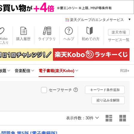
楽天グループのエンタメサービス
電子書籍
楽天市場
楽天Kobo
Kobo
購入履歴
ライブラリ
ヘルプ
初めての方
サービス一覧
本/ゲーム/CD/DVD
に入り
楽天ブックス
雑誌読み放題
楽天マガジン
放題
音楽配信
電子書籍(楽天Kobo)
R18+
音楽配信
楽天ミュージック
動画配信
セーフサーチ
キーワード条件追加
楽天TV
動画配信ガイド
絞り込み全解除
Rakuten PLAY
無料テレビ
表示件数：
30件
Rチャンネル
チケット
題集 第5版 [電子書籍版]