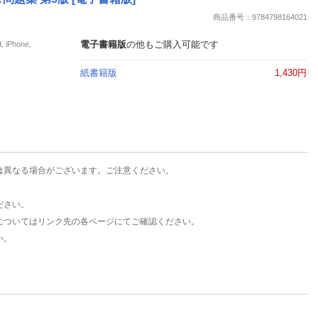
楽天チケット
商品番号：9784798164021
エンタメニュース
推し楽
電子書籍版
の他もご購入可能です
Phone,
紙書籍版
1,430円
は異なる場合がございます。ご注意ください。
ださい。
についてはリンク先の各ページにてご確認ください。
い。
。