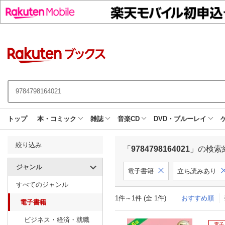
トップ
本・コミック
雑誌
音楽CD
DVD・ブルーレイ
絞り込み
「
9784798164021
」の検索
ジャンル
電子書籍
立ち読みあり
すべてのジャンル
1件～1件 (全 1件)
おすすめ順
電子書籍
ビジネス・経済・就職
電子